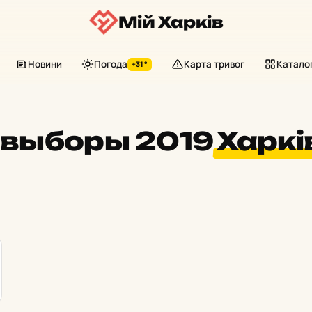
Мій Харків
Новини
Погода
Карта тривог
Катало
+31°
 выборы 2019
Харкі