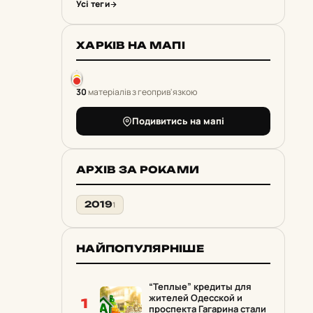
Усі теги
ХАРКІВ НА МАПІ
30
матеріалів з геоприв'язкою
Подивитись на мапі
АРХІВ ЗА РОКАМИ
2019
1
НАЙПОПУЛЯРНІШЕ
“Теплые” кредиты для
жителей Одесской и
1
проспекта Гагарина стали