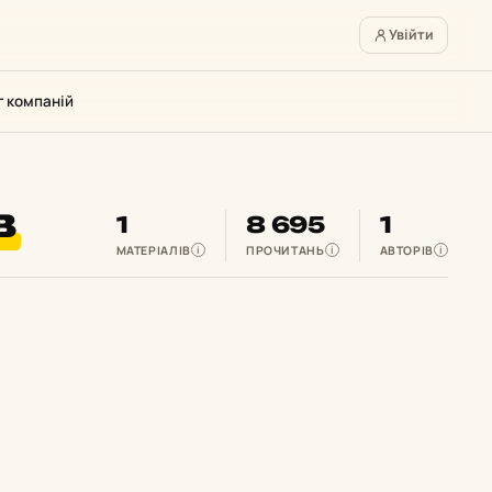
Увійти
г компаній
в
1
8 695
1
МАТЕРІАЛІВ
ПРОЧИТАНЬ
АВТОРІВ
i
i
i