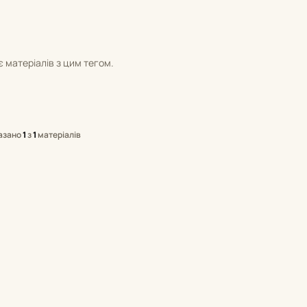
 матеріалів з цим тегом.
азано
1
з
1
матеріалів