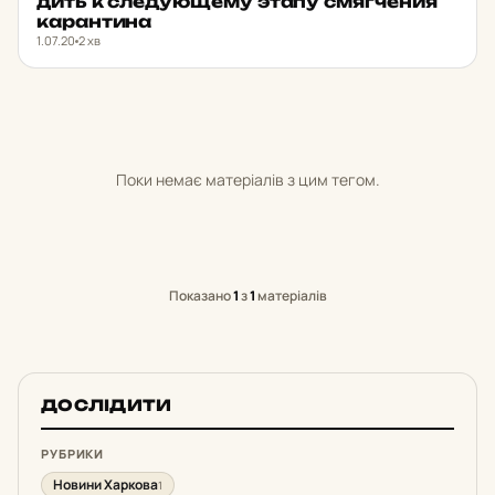
дить к сле­ду­ю­ще­му этапу смяг­че­ния
ка­ран­ти­на
1.07.20
2 хв
Поки немає матеріалів з цим тегом.
Показано
1
з
1
матеріалів
ДОСЛІДИТИ
РУБРИКИ
Новини Харкова
1