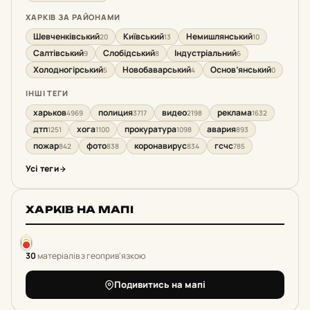
ХАРКІВ ЗА РАЙОНАМИ
Шевченківський
Київський
Немишлянський
20
13
10
Салтівський
Слобідський
Індустріальний
9
8
6
Холодногірський
Новобаварський
Основ’янський
5
4
0
ІНШІ ТЕГИ
харьков
полиция
видео
реклама
4969
3717
2198
1632
дтп
хога
прокуратура
авария
1251
1100
1098
893
пожар
фото
коронавирус
гсчс
842
838
834
785
Усі теги
ХАРКІВ НА МАПІ
30
матеріалів з геоприв'язкою
Подивитись на мапі