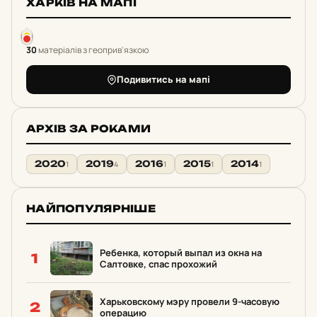
ХАРКІВ НА МАПІ
30
матеріалів з геоприв'язкою
Подивитись на мапі
АРХІВ ЗА РОКАМИ
2020
2019
2016
2015
2014
1
4
1
1
1
НАЙПОПУЛЯРНІШЕ
Ребенка, который выпал из окна на
1
Салтовке, спас прохожий
Харьковскому мэру провели 9-часовую
2
операцию