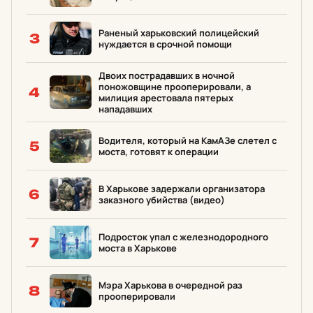
Раненый харьковский полицейский
3
нуждается в срочной помощи
Двоих пострадавших в ночной
поножовщине прооперировали, а
4
милиция арестовала пятерых
нападавших
Водителя, который на КамАЗе слетел с
5
моста, готовят к операции
В Харькове задержали организатора
6
заказного убийства (видео)
Подросток упал с железнодородного
7
моста в Харькове
Мэра Харькова в очередной раз
8
прооперировали