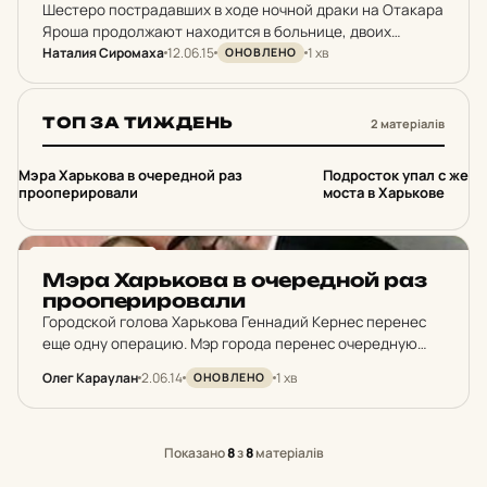
Шестеро пострадавших в ходе ночной драки на Отакара
Яроша продолжают находится в больнице, двоих
Наталия Сиромаха
12.06.15
1 хв
прооперировали. По состоянию на полдень в
ОНОВЛЕНО
Харьковской больнице скорой и неотложной
медицинской помощи еще находятся шестеро
участников…
ТОП ЗА ТИЖДЕНЬ
2 матеріалів
1
2
Мэра Харькова в очередной раз
Подросток упал с жел
прооперировали
моста в Харькове
НОВИНИ ХАРКОВА
Мэра Харь­ко­ва в оче­ред­ной раз
про­о­пе­ри­ро­ва­ли
Городской голова Харькова Геннадий Кернес перенес
еще одну операцию. Мэр города перенес очередную
операцию после покушения и объявил о намерении
Олег Караулан
2.06.14
1 хв
ОНОВЛЕНО
вернуться в Харьков. “Кернесу сделали еще одну
операцию, курс реабилитации…
Показано
8
з
8
матеріалів