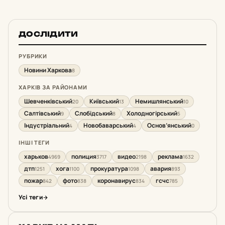
ДОСЛІДИТИ
РУБРИКИ
Новини Харкова
8
ХАРКІВ ЗА РАЙОНАМИ
Шевченківський
Київський
Немишлянський
20
13
10
Салтівський
Слобідський
Холодногірський
9
8
5
Індустріальний
Новобаварський
Основ’янський
4
4
0
ІНШІ ТЕГИ
харьков
полиция
видео
реклама
4969
3717
2198
1632
дтп
хога
прокуратура
авария
1251
1100
1098
893
пожар
фото
коронавирус
гсчс
842
838
834
785
Усі теги