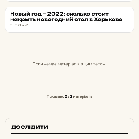
Новый год – 2022: сколь­ко стоит
PUSH
★ ОБРАНЕ
накрыть но­во­год­ний стол в Харь­ко­ве
21.12.21
4 хв
Поки немає матеріалів з цим тегом.
Показано
2
з
2
матеріалів
ДОСЛІДИТИ