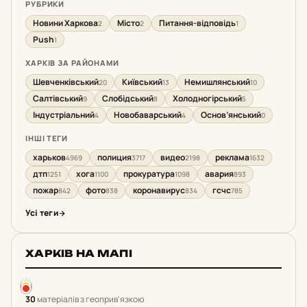
РУБРИКИ
Новини Харкова
Місто
Питання-відповідь
2
2
1
Push
1
ХАРКІВ ЗА РАЙОНАМИ
Шевченківський
Київський
Немишлянський
20
13
10
Салтівський
Слобідський
Холодногірський
9
8
5
Індустріальний
Новобаварський
Основ’янський
4
4
0
ІНШІ ТЕГИ
харьков
полиция
видео
реклама
4969
3717
2198
1632
дтп
хога
прокуратура
авария
1251
1100
1098
893
пожар
фото
коронавирус
гсчс
842
838
834
785
Усі теги
ХАРКІВ НА МАПІ
30
матеріалів з геоприв'язкою