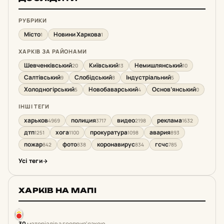
РУБРИКИ
Місто
Новини Харкова
1
1
ХАРКІВ ЗА РАЙОНАМИ
Шевченківський
Київський
Немишлянський
20
13
10
Салтівський
Слобідський
Індустріальний
9
8
5
Холодногірський
Новобаварський
Основ’янський
5
4
0
ІНШІ ТЕГИ
харьков
полиция
видео
реклама
4969
3717
2198
1632
дтп
хога
прокуратура
авария
1251
1100
1098
893
пожар
фото
коронавирус
гсчс
842
838
834
785
Усі теги
ХАРКІВ НА МАПІ
30
матеріалів з геоприв'язкою