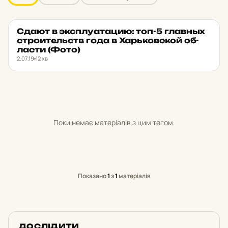
Сдают в эксплу­а­та­цию: топ-5 главных
МІСТО
★ ОБРАНЕ
стро­и­тельств года в Харь­ков­ской об­
лас­ти (Фото)
2.07.19
12 хв
Поки немає матеріалів з цим тегом.
Показано
1
з
1
матеріалів
ДОСЛІДИТИ