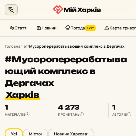
Мій Харків
Статті
Новини
Погода
Карта тривог
+21°
Перейти
до
Головна
/
Тег
/
Мусороперерабатывающий комплекс в Дергачах
контенту
#Мусороперерабатыва
ющий комплекс в
Дергачах
Харків
1
4 273
1
МАТЕРІАЛІВ
ПРОЧИТАНЬ
АВТОРІВ
i
i
i
Усі
Місто
Новини Харкова
1
1