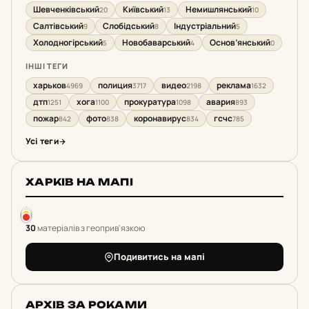
Шевченківський
Київський
Немишлянський
20
13
10
Салтівський
Слобідський
Індустріальний
9
8
5
Холодногірський
Новобаварський
Основ’янський
5
4
0
ІНШІ ТЕГИ
харьков
полиция
видео
реклама
4969
3717
2198
1632
дтп
хога
прокуратура
авария
1251
1100
1098
893
пожар
фото
коронавирус
гсчс
842
838
834
785
Усі теги
ХАРКІВ НА МАПІ
30
матеріалів з геоприв'язкою
Подивитись на мапі
АРХІВ ЗА РОКАМИ