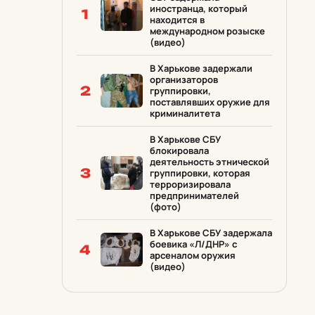
иностранца, который
1
находится в
международном розыске
(видео)
В Харькове задержали
организаторов
2
группировки,
поставлявших оружие для
криминалитета
В Харькове СБУ
блокировала
деятельность этнической
3
группировки, которая
терроризировала
предпринимателей
(фото)
В Харькове СБУ задержала
боевика «Л/ДНР» с
4
арсеналом оружия
(видео)