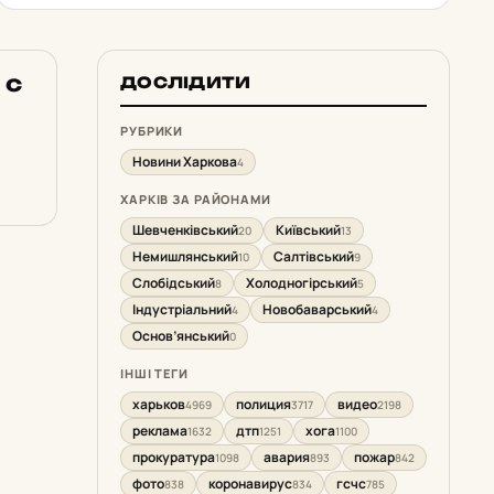
 с
ДОСЛІДИТИ
РУБРИКИ
Новини Харкова
4
ХАРКІВ ЗА РАЙОНАМИ
Шевченківський
Київський
20
13
Немишлянський
Салтівський
10
9
Слобідський
Холодногірський
8
5
Індустріальний
Новобаварський
4
4
Основ’янський
0
ІНШІ ТЕГИ
харьков
полиция
видео
4969
3717
2198
реклама
дтп
хога
1632
1251
1100
прокуратура
авария
пожар
1098
893
842
фото
коронавирус
гсчс
838
834
785