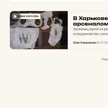
НОВИНИ ХАРКОВА
В Харь­ко­в
ар­се­на­ло
Уроженец одной из ре
сотрудничество с ро
Луганской и Донецкой
Олег Коваленко
25.01.19
формирований «ДШБ
Пок