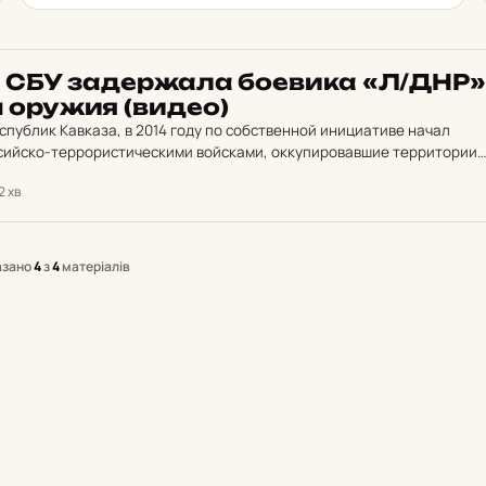
е СБУ за­дер­жа­ла бо­е­ви­ка «Л/ДНР»
м оружия (видео)
спублик Кавказа, в 2014 году по собственной инициативе начал
ссийско-террористическими войсками, оккупировавшие территории
 областей. Боевик находился в составе незаконных вооруженных
2 хв
…
азано
4
з
4
матеріалів