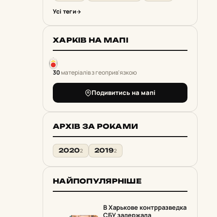
Усі теги
ХАРКІВ НА МАПІ
30
матеріалів з геоприв'язкою
Подивитись на мапі
АРХІВ ЗА РОКАМИ
2020
2019
2
2
НАЙПОПУЛЯРНІШЕ
В Харькове контрразведка
СБУ задержала