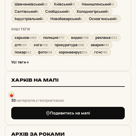
Шевченківський
Київський
Немишлянський
20
13
10
Салтівський
Слобідський
Холодногірський
9
8
5
Індустріальний
Новобаварський
Основ’янський
4
4
0
ІНШІ ТЕГИ
харьков
полиция
видео
реклама
4969
3717
2198
1632
дтп
хога
прокуратура
авария
1251
1100
1098
893
пожар
фото
коронавирус
гсчс
842
838
834
785
Усі теги
ХАРКІВ НА МАПІ
30
матеріалів з геоприв'язкою
Подивитись на мапі
АРХІВ ЗА РОКАМИ