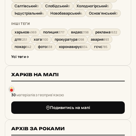
Салтівський
Слобідський
Холодногірський
9
8
5
Індустріальний
Новобаварський
Основ’янський
4
4
0
ІНШІ ТЕГИ
харьков
полиция
видео
реклама
4969
3717
2198
1632
дтп
хога
прокуратура
авария
1251
1100
1098
893
пожар
фото
коронавирус
гсчс
842
838
834
785
Усі теги
ХАРКІВ НА МАПІ
30
матеріалів з геоприв'язкою
Подивитись на мапі
АРХІВ ЗА РОКАМИ