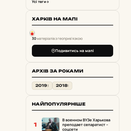
Усі теги
ХАРКІВ НА МАПІ
30
матеріалів з геоприв'язкою
Подивитись на мапі
АРХІВ ЗА РОКАМИ
2019
2018
3
1
НАЙПОПУЛЯРНІШЕ
В военном ВУЗе Харькова
1
преподает сепаратист –
соцсети