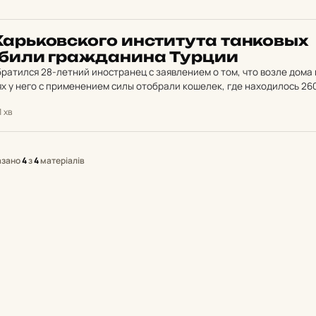
арь­ков­ско­го ин­сти­ту­та тан­ковых
­би­ли граж­да­ни­на Турции
ратился 28-летний иностранец с заявлением о том, что возле дома 
х у него с применением силы отобрали кошелек, где находилось 26
1 хв
азано
4
з
4
матеріалів