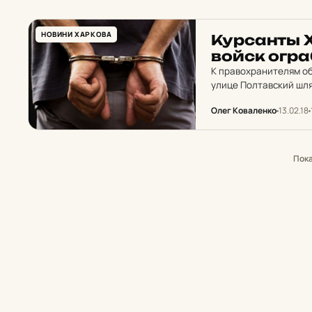
НОВИНИ ХАРКОВА
Кур­санты Х
войск ог­ра
К правохранителям об
улице Полтавский шля
гривен.
Олег Коваленко
13.02.18
Пок