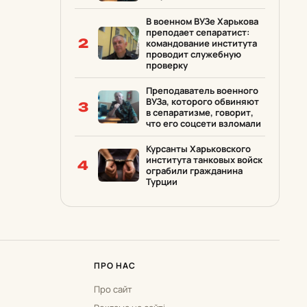
В военном ВУЗе Харькова
преподает сепаратист:
2
командование института
проводит служебную
проверку
Преподаватель военного
ВУЗа, которого обвиняют
3
в сепаратизме, говорит,
что его соцсети взломали
Курсанты Харьковского
института танковых войск
4
ограбили гражданина
Турции
ПРО НАС
Про сайт