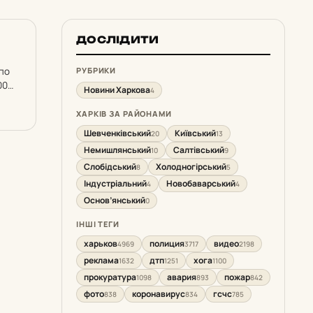
ДОСЛІДИТИ
по
РУБРИКИ
00
Новини Харкова
4
ХАРКІВ ЗА РАЙОНАМИ
Шевченківський
Київський
20
13
Немишлянський
Салтівський
10
9
Слобідський
Холодногірський
8
5
Індустріальний
Новобаварський
4
4
Основ’янський
0
ІНШІ ТЕГИ
харьков
полиция
видео
4969
3717
2198
реклама
дтп
хога
1632
1251
1100
прокуратура
авария
пожар
1098
893
842
фото
коронавирус
гсчс
838
834
785