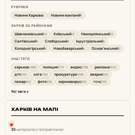
РУБРИКИ
Новини Харкова
Новини компаній
1
1
ХАРКІВ ЗА РАЙОНАМИ
Шевченківський
Київський
Немишлянський
20
13
10
Салтівський
Слобідський
Індустріальний
9
8
5
Холодногірський
Новобаварський
Основ’янський
5
4
0
ІНШІ ТЕГИ
харьков
полиция
видео
реклама
4969
3717
2198
1632
дтп
хога
прокуратура
авария
1251
1100
1098
893
пожар
фото
коронавирус
гсчс
842
838
834
785
Усі теги
ХАРКІВ НА МАПІ
30
матеріалів з геоприв'язкою