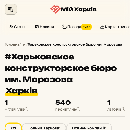
Мій Харків
Статті
Новини
Погода
Карта триво
+25°
Перейти
до
Головна
/
Тег
/
Харьковское конструкторское бюро им. Морозова
контенту
#Харьковское
конструкторское бюро
им. Морозова
Харків
1
540
1
МАТЕРІАЛІВ
ПРОЧИТАНЬ
АВТОРІВ
i
i
i
Усі
Новини Харкова
Новини компаній
1
1