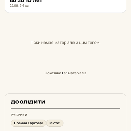
ва за 10 лет
22.08.19
6 хв
Поки немає матеріалів з цим тегом.
Показано
1
з
1
матеріалів
ДОСЛІДИТИ
РУБРИКИ
Новини Харкова
Місто
1
1