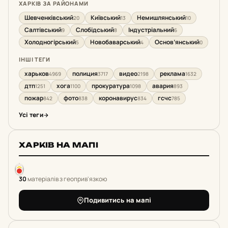
ХАРКІВ ЗА РАЙОНАМИ
Шевченківський
Київський
Немишлянський
20
13
10
Салтівський
Слобідський
Індустріальний
9
8
6
Холодногірський
Новобаварський
Основ’янський
5
4
0
ІНШІ ТЕГИ
харьков
полиция
видео
реклама
4969
3717
2198
1632
дтп
хога
прокуратура
авария
1251
1100
1098
893
пожар
фото
коронавирус
гсчс
842
838
834
785
Усі теги
ХАРКІВ НА МАПІ
30
матеріалів з геоприв'язкою
Подивитись на мапі