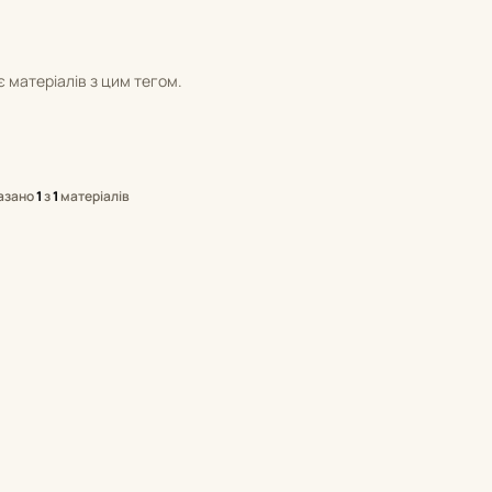
 матеріалів з цим тегом.
азано
1
з
1
матеріалів