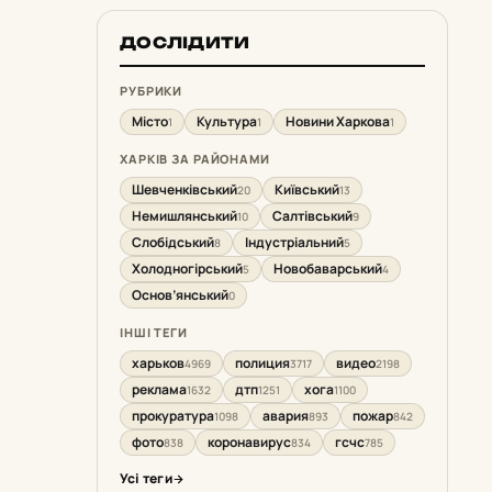
ДОСЛІДИТИ
РУБРИКИ
Місто
Культура
Новини Харкова
1
1
1
ХАРКІВ ЗА РАЙОНАМИ
Шевченківський
Київський
20
13
Немишлянський
Салтівський
10
9
Слобідський
Індустріальний
8
5
Холодногірський
Новобаварський
5
4
Основ’янський
0
ІНШІ ТЕГИ
харьков
полиция
видео
4969
3717
2198
реклама
дтп
хога
1632
1251
1100
прокуратура
авария
пожар
1098
893
842
фото
коронавирус
гсчс
838
834
785
Усі теги