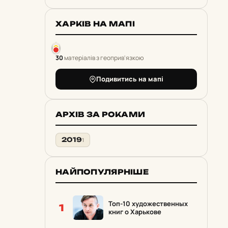
ХАРКІВ НА МАПІ
30
матеріалів з геоприв'язкою
Подивитись на мапі
АРХІВ ЗА РОКАМИ
2019
1
НАЙПОПУЛЯРНІШЕ
Топ-10 художественных
1
книг о Харькове