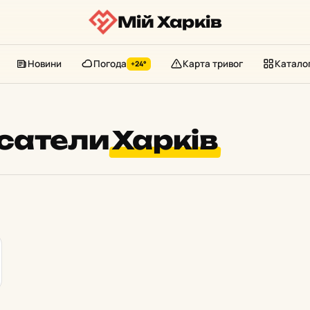
Мій Харків
Новини
Погода
Карта тривог
Катало
+24°
сатели
Харків