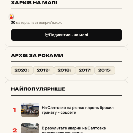
ХАРКІВ НА МАПІ
30
матеріалів з геоприв'язкою
Подивитись на мапі
АРХІВ ЗА РОКАМИ
2020
2019
2018
2017
2015
6
4
9
1
4
НАЙПОПУЛЯРНІШЕ
На Салтовке на рынке парень бросил
1
гранату – соцсети
В результате аварии на Салтовке
2
пострадала женщина