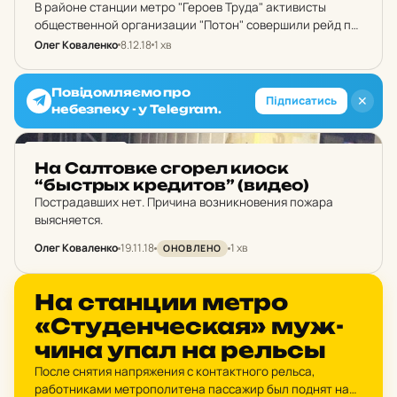
В районе станции метро "Героев Труда" активисты
общественной организации "Потон" совершили рейд по
залам с игровыми автоматами.
Олег Коваленко
8.12.18
1 хв
Повідомляємо про
✕
Підписатись
небезпеку - у Telegram.
НОВИНИ ХАРКОВА
На Сал­тов­ке сгорел киоск
“быстрых кре­ди­тов” (видео)
Пострадавших нет. Причина возникновения пожара
выясняется.
Олег Коваленко
19.11.18
1 хв
ОНОВЛЕНО
НОВИНИ ХАРКОВА
На стан­ции метро
«Сту­ден­чес­кая» муж­
чи­на упал на рельсы
После снятия напряжения с контактного рельса,
работниками метрополитена пассажир был поднят на