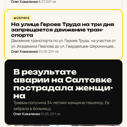
Олег Коваленко
8.07.20
1 хв
НОВИНИ ХАРКОВА
ОБРАНЕ
На улице Героев Труда на три дня
зап­ре­ща­ет­ся дви­же­ние тран­
спор­та
Движение транспорта по ул. Героев Труда, на участке от
ул. Академика Павлова до ул. Гвардейцев-Широнинцев,
Олег Коваленко
30.06.20
1 хв
будет запрещено ежедневно с 9:00 до 17:00 1-3 июля.
НОВИНИ ХАРКОВА
В ре­зуль­та­те
аварии на Сал­тов­ке
пос­тра­да­ла жен­щи­
на
Травмы получила 34-летняя женщина-пешеход. Ее
забрали в больницу.
Олег Коваленко
10.05.20
1 хв