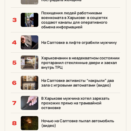
Похищения людей работниками
военкомата в Харькове: в соцсетях
3
создают каналы для оперативного
обмена информацией
4
На Салтовке в лифте ограбили мужчину
Харьковчанин в неадекватном состоянии
5
протаранил стеклянные двери и заехал
внутрь ТРЦ
На Салтовке активисты “накрыли” два
6
зала с игровыми автоматами (видео)
В Харькове мужчина хотел зарезать
7
прохожих прямо на трамвайной
остановке
Ночью на Салтовке пылал автомобиль
8
(видео)