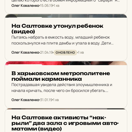
Олег Коваленко
15.06.19
1 хв
призывников в Харькове.
НОВИНИ ХАРКОВА
На Сал­тов­ке утонул ре­бе­нок
(видео)
Пытаясь набрать в емкость воду, младший ребенок
поскользнулся на плите дамбы и упала в воду. Дети
начали кричать и звать на помощь. Самостоятельно
Олег Коваленко
21.04.19
1 хв
ОНОВЛЕНО
мальчик выплыть не смог и утонул.
НОВИНИ ХАРКОВА
В харь­ков­ском мет­ро­по­ли­те­не
пой­ма­ли кар­ман­ни­ка
Пострадавшая увидела действия злоумышленника и
начала кричать, после чего он бросился убегать.
Работники отдела полиции в метрополитене при
Олег Коваленко
31.01.19
1 хв
активном участии общественности задержали мужчину.
НОВИНИ ХАРКОВА
На Сал­тов­ке ак­ти­висты “нак­
рыли” два зала с иг­ров­ыми ав­то­
ма­та­ми (видео)