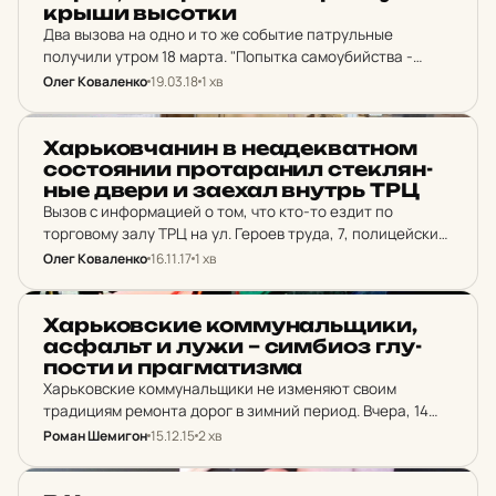
крыши высот­ки
Два вызова на одно и то же событие патрульные
получили утром 18 марта. "Попытка самоубийства -
заявитель сообщил, что собирается прыгнуть с крыши",
Олег Коваленко
19.03.18
1 хв
такое содержание имели сообщения.
НОВИНИ ХАРКОВА
Харь­ков­ча­нин в не­а­дек­ват­ном
сос­то­я­нии про­та­ра­нил стек­лян­
ные двери и заехал внутрь ТРЦ
Вызов с информацией о том, что кто-то ездит по
торговому залу ТРЦ на ул. Героев труда, 7, полицейские
получили около двух часов дня.
Олег Коваленко
16.11.17
1 хв
НОВИНИ ХАРКОВА
Харь­ков­ские ком­му­наль­щи­ки,
ас­фальт и лужи – сим­би­оз глу­
пос­ти и праг­ма­тиз­ма
Харьковские коммунальщики не изменяют своим
традициям ремонта дорог в зимний период. Вчера, 14
декабря, на выходе из станции метро «Героев Труда»
Роман Шемигон
15.12.15
2 хв
рабочие начали укладку асфальта на территории
рынка, где проводится реконструкция.…
НОВИНИ ХАРКОВА