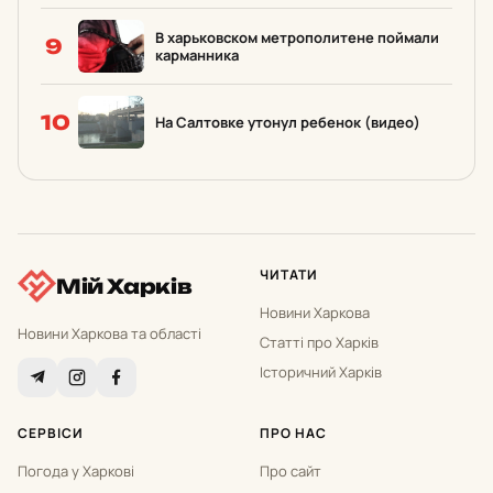
В харьковском метрополитене поймали
9
карманника
10
На Салтовке утонул ребенок (видео)
ЧИТАТИ
Мій Харків
Новини Харкова
Новини Харкова та області
Статті про Харків
Історичний Харків
СЕРВІСИ
ПРО НАС
Погода у Харкові
Про сайт