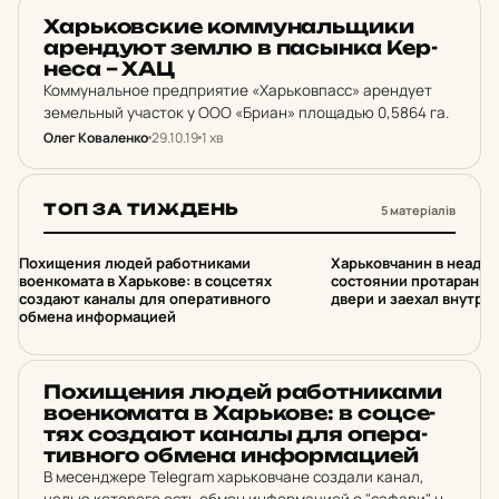
НОВИНИ ХАРКОВА
Харь­ков­ские ком­му­наль­щи­ки
арен­ду­ют землю в пас­ынка Кер­
не­са – ХАЦ
Коммунальное предприятие «Харьковпасс» арендует
земельный участок у ООО «Бриан» площадью 0,5864 га.
Олег Коваленко
29.10.19
1 хв
ТОП ЗА ТИЖДЕНЬ
5 матеріалів
1
2
Похищения людей работниками
Харьковчанин в неаде
военкомата в Харькове: в соцсетях
состоянии протаранил
создают каналы для оперативного
двери и заехал внутрь
обмена информацией
НОВИНИ ХАРКОВА
По­хи­ще­ния людей ра­бот­ни­ка­ми
во­ен­ко­ма­та в Харь­ко­ве: в соц­се­
тях соз­да­ют каналы для опе­ра­
тив­но­го обмена ин­фор­ма­ци­ей
В месенджере Telegram харьковчане создали канал,
целью которого есть обмен информацией о "сафари" на