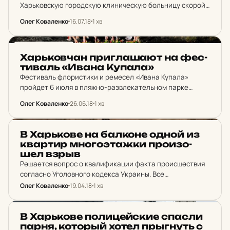
Харьковскую городскую клиническую больницу скорой
и неотложной помощи. После оказания медицинской
Олег Коваленко
16.07.18
1 хв
помощи их отпустили домой. Состояние здоровья детей
удовлетворительное.
НОВИНИ ХАРКОВА
Харь­ков­чан приг­ла­ша­ют на фес­
ти­валь «Ивана Купала»
Фестиваль флористики и ремесел «Ивана Купала»
пройдет 6 июля в пляжно-развлекательном парке
«Акважур» (ул. Героев Труда, 2-а).
Олег Коваленко
26.06.18
1 хв
НОВИНИ ХАРКОВА
В Харь­ко­ве на бал­ко­не одной из
квар­тир мно­гоэ­таж­ки про­и­зо­
шел взрыв
Решается вопрос о квалификации факта происшествия
согласно Уголовного кодекса Украины. Все
обстоятельства выясняются.
Олег Коваленко
19.04.18
1 хв
НОВИНИ ХАРКОВА
В Харь­ко­ве по­ли­цей­ские спасли
парня, ко­торый хотел прыгнуть с