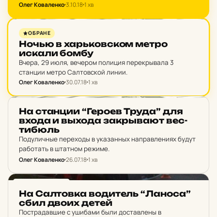
Олег Коваленко
3.10.18
1 хв
платформу и передан сотрудникам полиции и медикам.
НОВИНИ ХАРКОВА
ОБРАНЕ
Ночью в харь­ков­ском метро
искали бомбу
Вчера, 29 июля, вечером полиция перекрывала 3
станции метро Салтовской линии.
Олег Коваленко
30.07.18
1 хв
НОВИНИ ХАРКОВА
На стан­ции “Героев Труда” для
входа и выхода зак­рыва­ют вес­
ти­бюль
Подуличные переходы в указанных направлениях будут
работать в штатном режиме.
Олег Коваленко
26.07.18
1 хв
НОВИНИ ХАРКОВА
На Сал­тов­ка во­ди­тель “Ланоса”
сбил двоих детей
Пострадавшие с ушибами были доставлены в