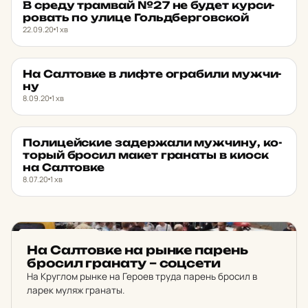
В среду трам­вай №27 не будет кур­си­
НОВИНИ ХАРКОВА
★ ОБРАНЕ
ро­вать по улице Голь­дбер­гов­ской
22.09.20
1 хв
На Сал­тов­ке в лифте ог­ра­би­ли муж­чи­
НОВИНИ ХАРКОВА
★ ОБРАНЕ
ну
8.09.20
1 хв
По­ли­цей­ские за­дер­жа­ли муж­чи­ну, ко­
НОВИНИ ХАРКОВА
★ ОБРАНЕ
торый бросил макет гра­наты в киоск
на Сал­тов­ке
8.07.20
1 хв
НОВИНИ ХАРКОВА
На Сал­тов­ке на рынке парень
бросил гра­на­ту – соц­се­ти
На Круглом рынке на Героев труда парень бросил в
ларек муляж гранаты.