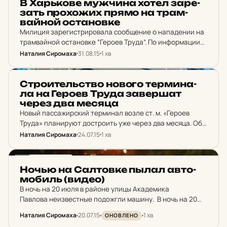
В Харь­ко­ве муж­чи­на хотел за­ре­
зать про­хо­жих прямо на трам­
вай­ной ос­та­нов­ке
Милиция зарегистрировала сообщение о нападении на
трамвайной остановке “Героев Труда”. По информации
очевидцев в соцсетях, неизвестный мужчина с ножом
Наталия Сиромаха
31.08.15
1 хв
набросился на двух мужчин, стоявших на остановке.
Преступник ударил одного ножом.…
НОВИНИ ХАРКОВА
Стро­и­тель­ство нового тер­ми­на­
ла на Героев Труда за­вер­шат
через два месяца
Новый пассажирский терминал возле ст. м. «Героев
Труда» планируют достроить уже через два месяца. Об
этом сегодня, 24 июля, сообщил заместитель директора
Наталия Сиромаха
24.07.15
1 хв
Департамента инфраструктуры Евгений Федорчук.
Чиновник сказал, что сегодня уже…
НОВИНИ ХАРКОВА
Ночью на Сал­тов­ке пылал ав­то­
мо­биль (видео)
В ночь на 20 июля в районе улицы Академика
Павлова неизвестные подожгли машину. В ночь на 20
июля в Харькове, на улице Академика Павлова, 148
Наталия Сиромаха
20.07.15
1 хв
ОНОВЛЕНО
неустановленные лица совершили поджег одного из…