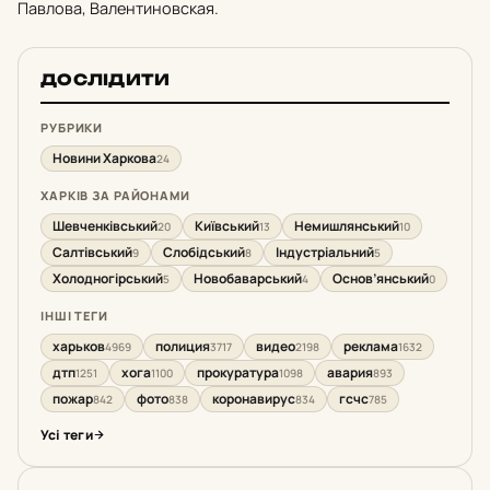
Павлова, Валентиновская.
ДОСЛІДИТИ
РУБРИКИ
Новини Харкова
24
ХАРКІВ ЗА РАЙОНАМИ
Шевченківський
Київський
Немишлянський
20
13
10
Салтівський
Слобідський
Індустріальний
9
8
5
Холодногірський
Новобаварський
Основ’янський
5
4
0
ІНШІ ТЕГИ
харьков
полиция
видео
реклама
4969
3717
2198
1632
дтп
хога
прокуратура
авария
1251
1100
1098
893
пожар
фото
коронавирус
гсчс
842
838
834
785
Усі теги