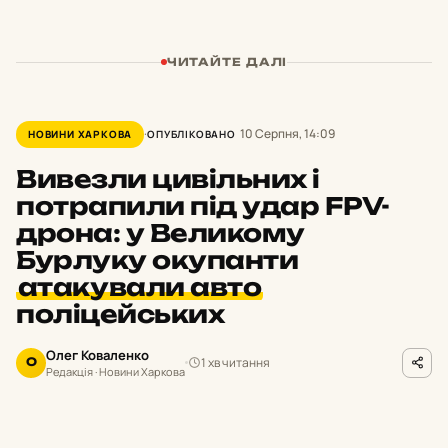
ЧИТАЙТЕ ДАЛІ
10 Серпня, 14:09
НОВИНИ ХАРКОВА
ОПУБЛІКОВАНО
Вивезли цивільних і
потрапили під удар FPV-
дрона: у Великому
Бурлуку окупанти
атакували авто
поліцейських
Олег Коваленко
1 хв читання
О
Редакція · Новини Харкова
hk.npu.gov.ua
ФОТО