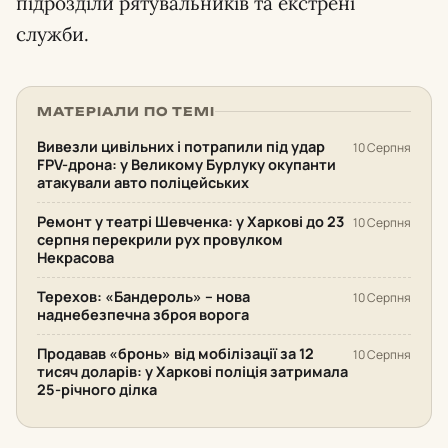
підрозділи рятувальників та екстрені
служби.
МАТЕРІАЛИ ПО ТЕМІ
Вивезли цивільних і потрапили під удар
10 Серпня
FPV-дрона: у Великому Бурлуку окупанти
атакували авто поліцейських
Ремонт у театрі Шевченка: у Харкові до 23
10 Серпня
серпня перекрили рух провулком
Некрасова
Терехов: «Бандероль» – нова
10 Серпня
наднебезпечна зброя ворога
Продавав «бронь» від мобілізації за 12
10 Серпня
тисяч доларів: у Харкові поліція затримала
25-річного ділка