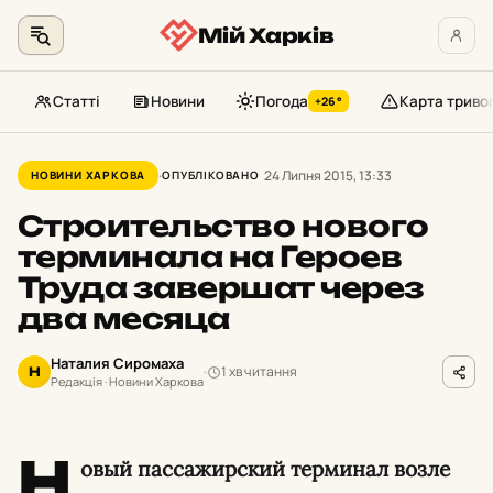
Мій Харків
Статті
Новини
Погода
Карта триво
+26°
Перейти
до
24 Липня 2015, 13:33
НОВИНИ ХАРКОВА
ОПУБЛІКОВАНО
контенту
Строительство нового
терминала на Героев
Труда завершат через
два месяца
Наталия Сиромаха
1 хв читання
Н
Редакція · Новини Харкова
Н
овый пассажирский терминал возле