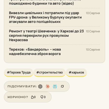
пошкоджено будинки та авто (відео)
Вивезли цивільних і потрапили під удар
10 Серпня
FPV-дрона: у Великому Бурлуку окупанти
атакували авто поліцейських
Ремонт у театрі Шевченка: у Харкові до 23
10 Серпня
серпня перекрили рух провулком
Некрасова
Терехов: «Бандероль» – нова
10 Серпня
наднебезпечна зброя ворога
#Героев Труда
#строительство
#харьков
ПІДСУМУВАТИ:
0
0
КОРИСНО?