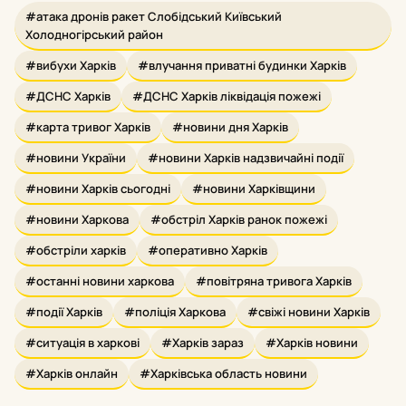
#атака дронів ракет Слобідський Київський
Холодногірський район
#вибухи Харків
#влучання приватні будинки Харків
#ДСНС Харків
#ДСНС Харків ліквідація пожежі
#карта тривог Харків
#новини дня Харків
#новини України
#новини Харків надзвичайні події
#новини Харків сьогодні
#новини Харківщини
#новини Харкова
#обстріл Харків ранок пожежі
#обстріли харків
#оперативно Харків
#останні новини харкова
#повітряна тривога Харків
#події Харків
#поліція Харкова
#свіжі новини Харків
#ситуація в харкові
#Харків зараз
#Харків новини
#Харків онлайн
#Харківська область новини