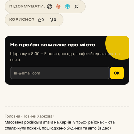
ПІДСУМУВАТИ:
0
0
КОРИСНО?
Не проґав важливе про місто
Щоранку о 8:00 — 5 новин, погода, графіки й одна афіша на
вечір.
OK
Головна
›
Новини Харкова
›
Масована російська атака на Харків: у трьох районах міста
спалахнули пожежі, пошкоджено будинки та авто (відео)