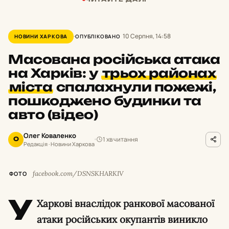
10 Серпня, 14:58
НОВИНИ ХАРКОВА
ОПУБЛІКОВАНО
Масована російська атака
на Харків: у
трьох районах
міста
спалахнули пожежі,
пошкоджено будинки та
авто (відео)
Олег Коваленко
1 хв читання
О
Редакція · Новини Харкова
facebook.com/DSNSKHARKIV
ФОТО
У
Харкові внаслідок ранкової масованої
атаки російських окупантів виникло