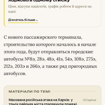
Харкова в одному списку
Ціни, відгуки пацієнтів, графік роботи й адреси на
мапі.
Дізнатись більше
→
С нового пассажирского терминала,
строительство которого началось в начале
этого года, будут отправляться городские
автобусы №8э, 28э, 48э, 41э, 54э, 108э, 275э,
212э, 203э и 266э, а также ряд пригородных
автобусов.
МАТЕРІАЛИ ПО ТЕМІ
Масована російська атака на Харків: у
10 Серпня
трьох районах міста спалахнули пожежі,