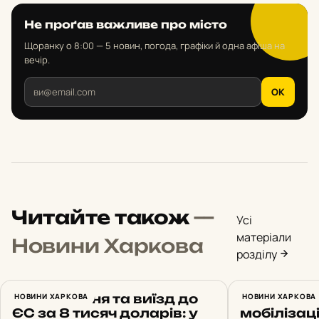
Не проґав важливе про місто
Щоранку о 8:00 — 5 новин, погода, графіки й одна афіша на
вечір.
OK
Читайте також
—
Усі
матеріали
Новини Харкова
розділу
Бронювання та виїзд до
НОВИНИ ХАРКОВА
Продавав 
НОВИНИ ХАРКОВА
ЄС за 8 тисяч доларів: у
мобілізаці