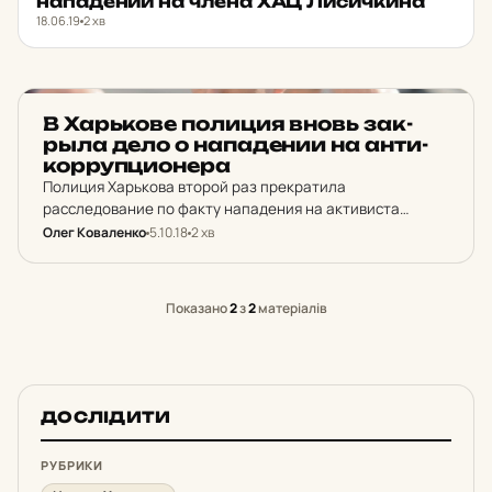
на­па­де­нии на члена ХАЦ Ли­сич­ки­на
18.06.19
2 хв
НОВИНИ ХАРКОВА
В Харь­ко­ве по­ли­ция вновь зак­
рыла дело о на­па­де­нии на ан­ти­
кор­руп­ци­о­не­ра
Полиция Харькова второй раз прекратила
расследование по факту нападения на активиста
Харьковского антикоррупционного центра Евгения
Олег Коваленко
5.10.18
2 хв
Лисичкина.
Показано
2
з
2
матеріалів
ДОСЛІДИТИ
РУБРИКИ