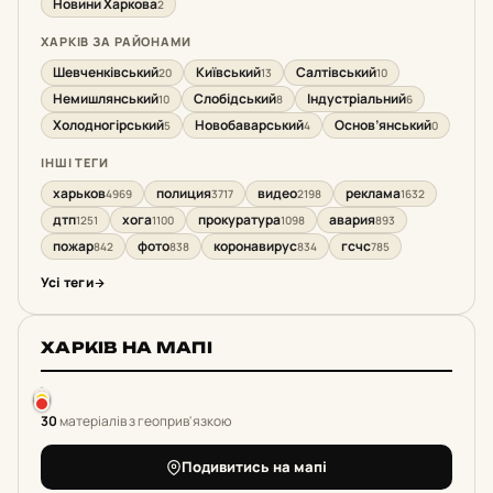
Новини Харкова
2
ХАРКІВ ЗА РАЙОНАМИ
Шевченківський
Київський
Салтівський
20
13
10
Немишлянський
Слобідський
Індустріальний
10
8
6
Холодногірський
Новобаварський
Основ’янський
5
4
0
ІНШІ ТЕГИ
харьков
полиция
видео
реклама
4969
3717
2198
1632
дтп
хога
прокуратура
авария
1251
1100
1098
893
пожар
фото
коронавирус
гсчс
842
838
834
785
Усі теги
ХАРКІВ НА МАПІ
30
матеріалів з геоприв'язкою
Подивитись на мапі