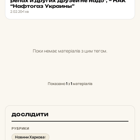
ре­пах и других друзей не надо”, – НАК
“Наф­то­газ Ук­ра­ины”
2.02.20
1 хв
Поки немає матеріалів з цим тегом.
Показано
1
з
1
матеріалів
ДОСЛІДИТИ
РУБРИКИ
Новини Харкова
1