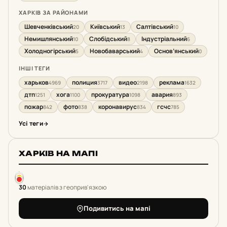
ХАРКІВ ЗА РАЙОНАМИ
Шевченківський
Київський
Салтівський
20
13
10
Немишлянський
Слобідський
Індустріальний
10
8
6
Холодногірський
Новобаварський
Основ’янський
5
4
0
ІНШІ ТЕГИ
харьков
полиция
видео
реклама
4969
3717
2198
1632
дтп
хога
прокуратура
авария
1251
1100
1098
893
пожар
фото
коронавирус
гсчс
842
838
834
785
Усі теги
ХАРКІВ НА МАПІ
30
матеріалів з геоприв'язкою
Подивитись на мапі