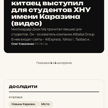
китаец высту­пил
для сту­ден­тов ХНУ
имени Ка­ра­зи­на
(видео)
Миллиардер Джек Ма прочитал лекцию для
студентов. Он - основатель компании Alibaba Group.
В нее входят сайты - AliExpress, Yahoo !, Taobao и
Олег Коваленко
7.11.19
1 хв
Alibaba.com. 7 ноября предприниматель выступил с
лекцией…
Показано
4
з
4
матеріалів
ДОСЛІДИТИ
РУБРИКИ
Новини Харкова
Місто
4
1