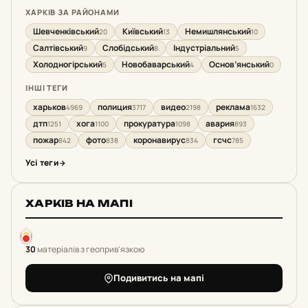
ХАРКІВ ЗА РАЙОНАМИ
Шевченківський
Київський
Немишлянський
20
13
10
Салтівський
Слобідський
Індустріальний
9
8
5
Холодногірський
Новобаварський
Основ’янський
5
4
0
ІНШІ ТЕГИ
харьков
полиция
видео
реклама
4969
3717
2198
1632
дтп
хога
прокуратура
авария
1251
1100
1098
893
пожар
фото
коронавирус
гсчс
842
838
834
785
Усі теги
ХАРКІВ НА МАПІ
30
матеріалів з геоприв'язкою
Подивитись на мапі