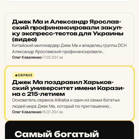
НОВИНИ ХАРКОВА
Джек Ма и Алек­сандр Ярос­лав­
ский про­фи­нан­си­ро­ва­ли за­куп­
ку экспресс-тестов для Ук­ра­ины
(видео)
Китайский миллиардер Джек Ма и владелец группы DCH
Александр Ярославский профинансировали
Олег Коваленко
17.03.20
1 хв
приобретение экспресс-тестов на коронавирус для
украинских больниц, предоставив Украине $80 млн.
НОВИНИ ХАРКОВА
ОБРАНЕ
Джек Ма поз­дра­вил Харь­ков­
ский уни­вер­си­тет имени Ка­ра­зи­
на с 215-летием
Основатель сервиса Alibaba и один из самых богатых
людей мира Джек Ма, который по приглашению
Олег Коваленко
16.01.20
1 хв
известного украинского мецената и бизнесмена,
владельца и президента группы DCH Александра
Ярославского ранее приезжал в…
НОВИНИ ХАРКОВА
Самый бо­гатый