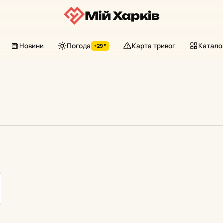
Мій Харків
Новини
Погода
Карта тривог
Катало
+29°