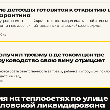
ие дет­сады го­то­вят­ся к от­крытию 
ка­ран­ти­на
чреждения в городе Харькове готовятся принимать детей с 1 июня
антинных мероприятий, связанных с пандемией коронавируса.
2 хв
о­лу­чил травму в дет­ском центре
ру­ко­вод­ство свою вину от­ри­ца­ет
ются брать ответственность за травму ребёнка, которую он, по сл
 детском саду.
 хв
я на теп­ло­се­тях по улице
лов­ской лик­ви­ди­ро­ва­на