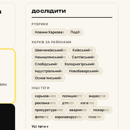
в
ДОСЛІДИТИ
РУБРИКИ
Новини Харкова
Події
6
1
ХАРКІВ ЗА РАЙОНАМИ
Шевченківський
Київський
20
13
Немишлянський
Салтівський
10
9
Слобідський
Холодногірський
7
5
Індустріальний
Новобаварський
4
4
Основ’янський
0
овам
ІНШІ ТЕГИ
харьков
полиция
видео
4969
3717
2198
реклама
дтп
хога
1632
1251
1100
прокуратура
авария
пожар
1098
893
842
фото
коронавирус
гсчс
838
834
785
Усі теги