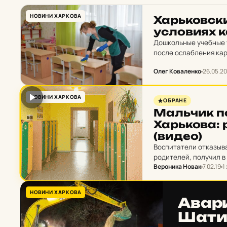
НОВИНИ ХАРКОВА
Харь­ков­ск
ус­ло­ви­ях 
Дошкольные учебные у
после ослабления кар
Олег Коваленко
26.05.20
НОВИНИ ХАРКОВА
ОБРАНЕ
Маль­чик п
Харь­ко­ва: 
(видео)
Воспитатели отказыва
родителей, получил в
Вероника Новак
7.02.19
1
НОВИНИ ХАРКОВА
Авари
Ша­ти­