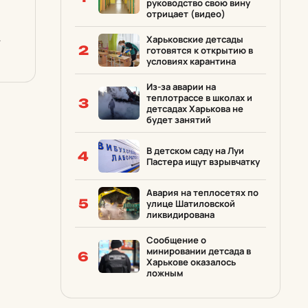
руководство свою вину
отрицает (видео)
Харьковские детсады
2
готовятся к открытию в
о
условиях карантина
Из-за аварии на
теплотрассе в школах и
3
детсадах Харькова не
будет занятий
В детском саду на Луи
4
Пастера ищут взрывчатку
Авария на теплосетях по
5
улице Шатиловской
ликвидирована
Сообщение о
минировании детсада в
6
Харькове оказалось
ложным