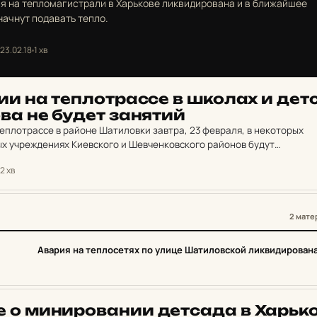
я на тепломагистрали в Харькове ликвидирована и в ближайшее
начнут подавать тепло.
23.02.18
1 хв
и на теп­лот­рас­се в школах и дет­
­ва не будет за­ня­тий
 теплотрассе в районе Шатиловки завтра, 23 февраля, в некоторых
х учреждениях Киевского и Шевченковского районов будут
тия.
2 хв
2 мате
2
Авария на теплосетях по улице Шатиловской ликвидирован
 о ми­ни­ро­ва­нии дет­са­да в Харь­ко