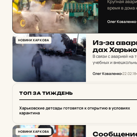
Крупная авари
время в дома 
Олег Коваленко
НОВИНИ ХАРКОВА
Из-за авари
дах Харь­ко
В связи с аварией на
учебных и внешкольны
приостановлены заня
Олег Коваленко
22.02.18
ТОП ЗА ТИЖДЕНЬ
1
Харьковские детсады готовятся к открытию в условиях
карантина
НОВИНИ ХАРКОВА
Со­об­ще­ние