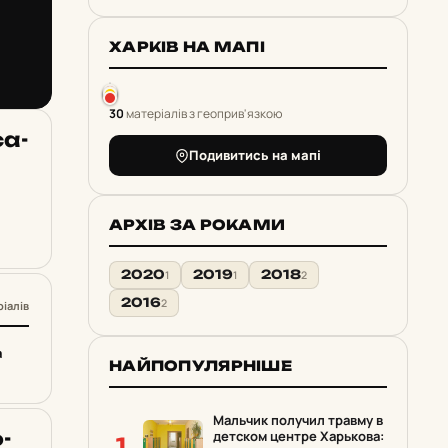
ХАРКІВ НА МАПІ
30
матеріалів з геоприв'язкою
са­
Подивитись на мапі
АРХІВ ЗА РОКАМИ
2020
2019
2018
1
1
2
2016
2
ріалів
а
НАЙПОПУЛЯРНІШЕ
Мальчик получил травму в
­
детском центре Харькова:
1