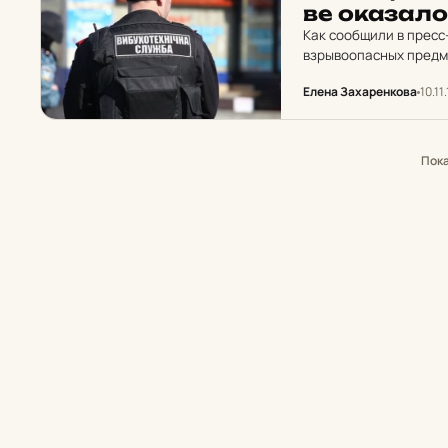
ве ока­за­
Как сообщили в пресс
взрывоопасных предме
Индустриальный отдел
Елена Захаренкова
10.11
им…
Пок