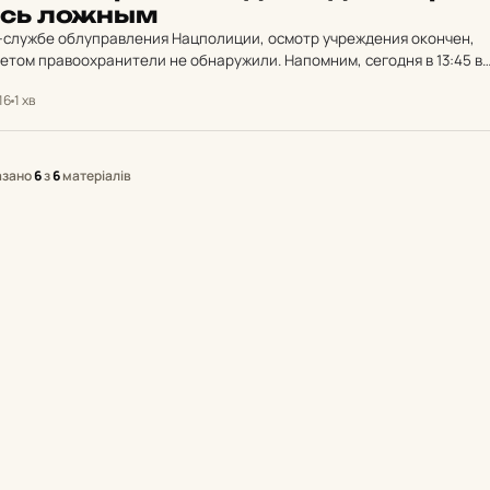
лось ложным
-службе облуправления Нацполиции, осмотр учреждения окончен,
том правоохранители не обнаружили. Напомним, сегодня в 13:45 в
 полиции поступило сообщение от работников заведения о том, чт
.16
1 хв
азано
6
з
6
матеріалів