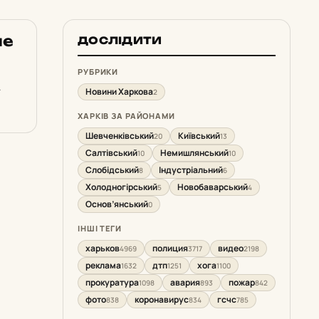
ие
ДОСЛІДИТИ
РУБРИКИ
Новини Харкова
2
сти
ХАРКІВ ЗА РАЙОНАМИ
Шевченківський
Київський
20
13
Салтівський
Немишлянський
10
10
Слобідський
Індустріальний
8
6
Холодногірський
Новобаварський
5
4
Основ’янський
0
ІНШІ ТЕГИ
харьков
полиция
видео
4969
3717
2198
реклама
дтп
хога
1632
1251
1100
прокуратура
авария
пожар
1098
893
842
фото
коронавирус
гсчс
838
834
785