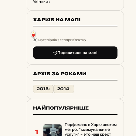
Усі теги
ХАРКІВ НА МАПІ
30
матеріалів з геоприв'язкою
Подивитись на мапі
АРХІВ ЗА РОКАМИ
2015
2014
1
1
НАЙПОПУЛЯРНІШЕ
Перфоманс в Харьковском
метро: “коммунальные
1
услуги” – это наш крест