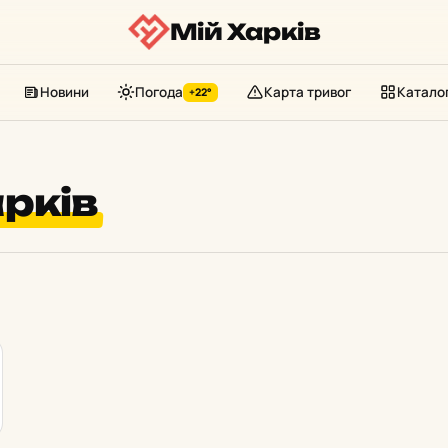
Мій Харків
Новини
Погода
Карта тривог
Катало
+22°
рків