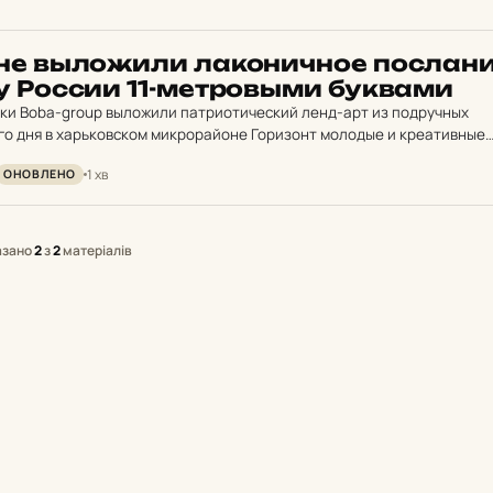
­не выло­жи­ли ла­ко­нич­ное пос­ла­н
ту России 11-мет­ров­ыми бук­ва­ми
ники Boba-group выложили патриотический ленд-арт из подручных
го дня в харьковском микрорайоне Горизонт молодые и креативные
p выложили послание президенту Российской Федерации лаконично
1 хв
ОНОВЛЕНО
азано
2
з
2
матеріалів