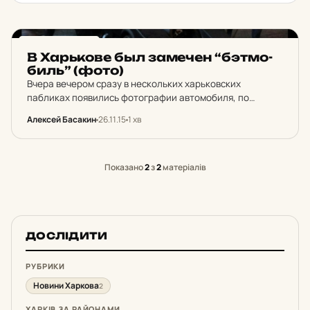
НОВИНИ ХАРКОВА
В Харь­ко­ве был за­ме­чен “бэтмо­
биль” (фото)
Вчера вечером сразу в нескольких харьковских
пабликах появились фотографии автомобиля, по
внешнему виду напоминающего машину героя из
Алексей Басакин
26.11.15
1 хв
знаменитой трилогии. Владелец необычного
транспорта, стоявшего возле магазина “Сильпо” на
улице Отакара Яроша, остался…
Показано
2
з
2
матеріалів
ДОСЛІДИТИ
РУБРИКИ
Новини Харкова
2
ХАРКІВ ЗА РАЙОНАМИ