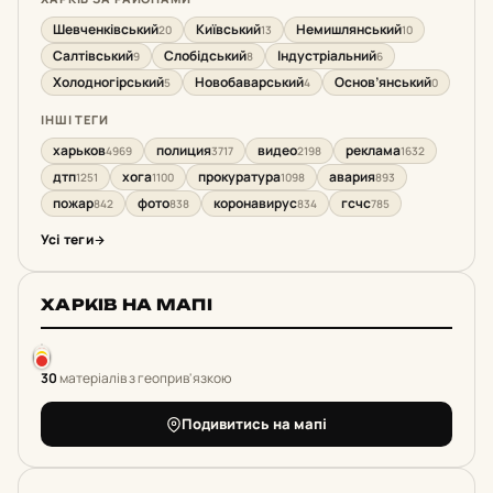
Шевченківський
Київський
Немишлянський
20
13
10
Салтівський
Слобідський
Індустріальний
9
8
6
Холодногірський
Новобаварський
Основ’янський
5
4
0
ІНШІ ТЕГИ
харьков
полиция
видео
реклама
4969
3717
2198
1632
дтп
хога
прокуратура
авария
1251
1100
1098
893
пожар
фото
коронавирус
гсчс
842
838
834
785
Усі теги
ХАРКІВ НА МАПІ
30
матеріалів з геоприв'язкою
Подивитись на мапі