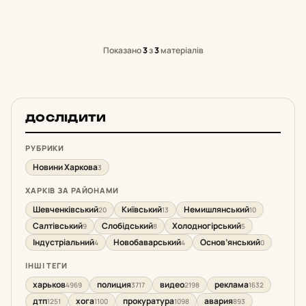
Показано
3
з
3
матеріалів
ДОСЛІДИТИ
РУБРИКИ
Новини Харкова
3
ХАРКІВ ЗА РАЙОНАМИ
Шевченківський
Київський
Немишлянський
20
13
10
Салтівський
Слобідський
Холодногірський
9
8
5
Індустріальний
Новобаварський
Основ’янський
4
4
0
ІНШІ ТЕГИ
харьков
полиция
видео
реклама
4969
3717
2198
1632
дтп
хога
прокуратура
авария
1251
1100
1098
893