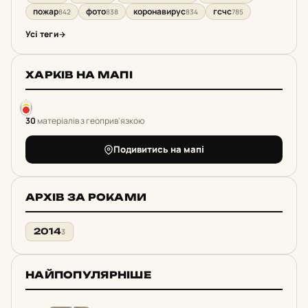
пожар
фото
коронавирус
гсчс
842
838
834
785
Усі теги
ХАРКІВ НА МАПІ
30
матеріалів з геоприв'язкою
Подивитись на мапі
АРХІВ ЗА РОКАМИ
2014
3
НАЙПОПУЛЯРНІШЕ