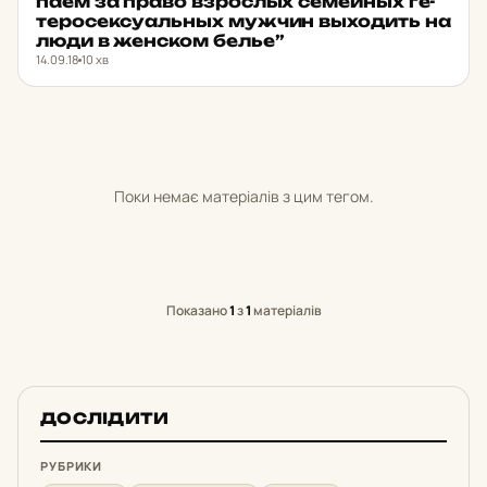
па­ем за право взрослых се­мейных ге­
те­ро­сек­су­альных мужчин выхо­дить на
люди в жен­ском белье”
14.09.18
10 хв
Поки немає матеріалів з цим тегом.
Показано
1
з
1
матеріалів
ДОСЛІДИТИ
РУБРИКИ