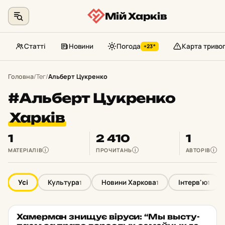
Мій Харків
Статті
Новини
Погода
Карта триво
+23°
Перейти
до
Головна
/
Тег
/
Альберт Цукренко
контенту
#Альберт Цукренко
Харків
1
2 410
1
МАТЕРІАЛІВ
ПРОЧИТАНЬ
АВТОРІВ
i
i
i
Усі
Культура
Новини Харкова
Інтерв'ю
1
1
1
Ха­мер­ман знищує віруси: “Мы высту­
ІНТЕРВ'Ю
★ ОБРАНЕ