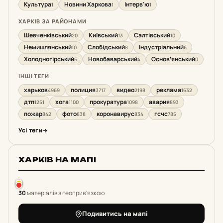
Культура
Новини Харкова
Інтерв'ю
1
1
1
ХАРКІВ ЗА РАЙОНАМИ
Шевченківський
Київський
Салтівський
20
13
10
Немишлянський
Слобідський
Індустріальний
10
8
6
Холодногірський
Новобаварський
Основ’янський
5
4
0
ІНШІ ТЕГИ
харьков
полиция
видео
реклама
4969
3717
2198
1632
дтп
хога
прокуратура
авария
1251
1100
1098
893
пожар
фото
коронавирус
гсчс
842
838
834
785
Усі теги
ХАРКІВ НА МАПІ
30
матеріалів з геоприв'язкою
Подивитись на мапі