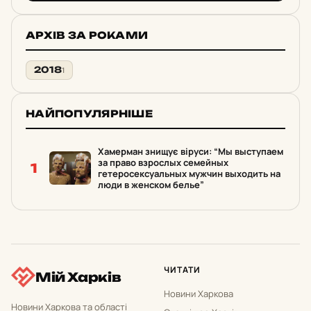
АРХІВ ЗА РОКАМИ
2018
1
НАЙПОПУЛЯРНІШЕ
Хамерман знищує віруси: “Мы выступаем
за право взрослых семейных
1
гетеросексуальных мужчин выходить на
люди в женском белье”
ЧИТАТИ
Мій Харків
Новини Харкова
Новини Харкова та області