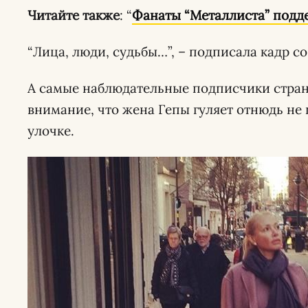
Читайте также
: “
Фанаты “Металлиста” подд
“Лица, люди, судьбы…”, – подписала кадр с
А самые наблюдательные подписчики стра
внимание, что жена Гепы гуляет отнюдь не 
улочке.