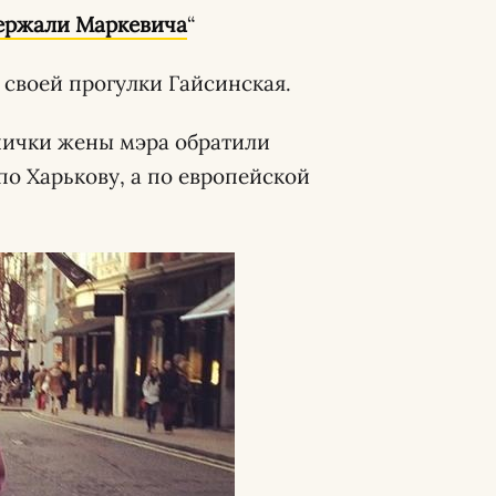
ержали Маркевича
“
о своей прогулки Гайсинская.
нички жены мэра обратили
по Харькову, а по европейской