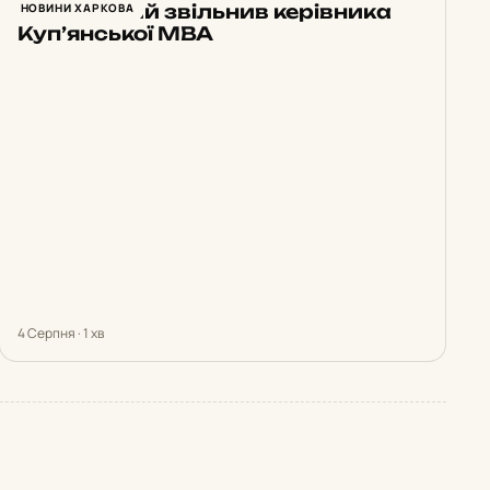
Зеленський звільнив керівника
НОВИНИ ХАРКОВА
Куп’янської МВА
4 Серпня · 1 хв