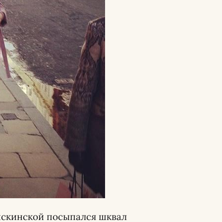
айскинской посыпался шквал