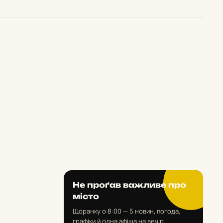
Не проґав важливе про
місто
Щоранку о 8:00 — 5 новин, погода,
графіки й одна афіша на вечір.