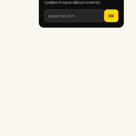
графіки й одна афіша на вечір.
OK