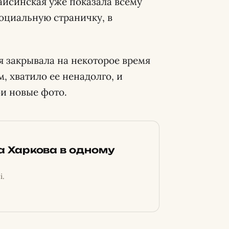
айсинская уже показала всему
социальную страничку, в
я закрывала на некоторое время
м, хватило ее ненадолго, и
ои новые фото.
ка Харкова в одному
і.