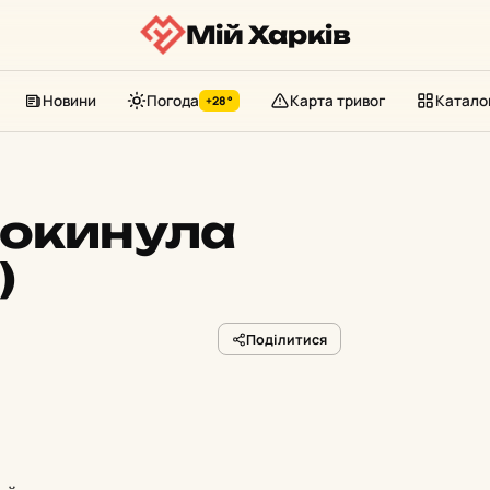
Мій Харків
Новини
Погода
Карта тривог
Катало
+28°
покинула
)
Поділитися