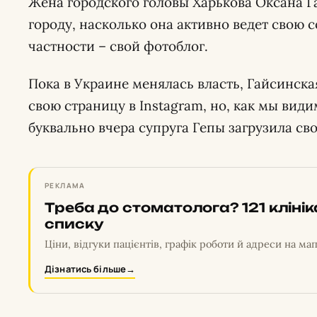
Жена городского головы Харькова Оксана Г
городу, насколько она активно ведет свою 
частности – свой фотоблог.
Пока в Украине менялась власть, Гайсинска
свою страницу в Instagram, но, как мы види
буквально вчера супруга Гепы загрузила св
РЕКЛАМА
Треба до стоматолога? 121 кліні
списку
Ціни, відгуки пацієнтів, графік роботи й адреси на мап
Дізнатись більше
→