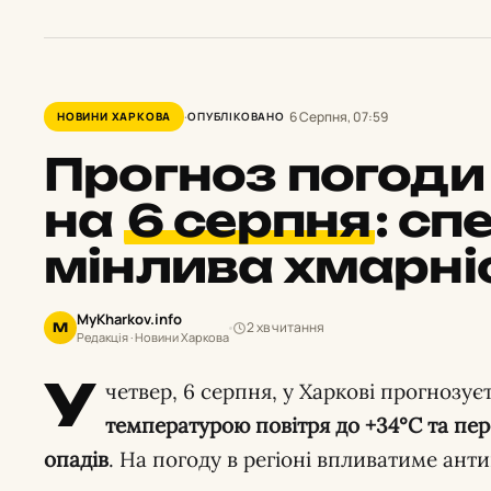
6 Серпня, 07:59
НОВИНИ ХАРКОВА
ОПУБЛІКОВАНО
Прогноз погоди 
на
6 серпня
:
спе
мінлива хмарні
MyKharkov.info
2 хв читання
M
Редакція · Новини Харкова
У
четвер, 6 серпня, у Харкові прогнозує
температурою повітря до +34°C та пе
опадів
. На погоду в регіоні впливатиме ант