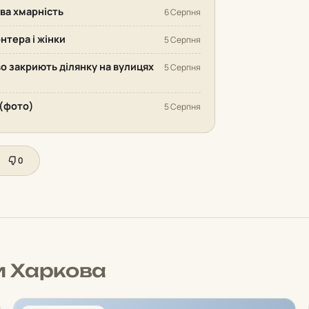
ива хмарність
6 Серпня
нтера і жінки
5 Серпня
во закриють ділянку на вулицях
5 Серпня
 (фото)
5 Серпня
0
и Харкова