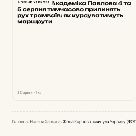
На вулиці Академіка Павлова 4 та
НОВИНИ ХАРКОВА
5 серпня тимчасово припинять
рух трамваїв: як курсуватимуть
маршрути
3 Серпня · 1 хв
Головна
›
Новини Харкова
›
Жена Кернеса покинула Украину (ФО