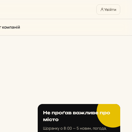
Увійти
г компаній
Не проґав важливе про
місто
Щоранку о 8:00 — 5 новин, погода,