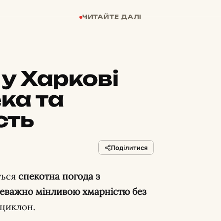
ЧИТАЙТЕ ДАЛІ
у Харкові
ка та
сть
Поділитися
ться
спекотна погода з
реважно мінливою хмарністю без
ициклон.