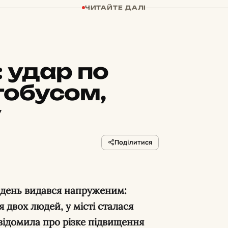
ЧИТАЙТЕ ДАЛІ
:
удар по
тобусом,
у
Поділитися
ті день видався напруженим:
 двох людей, у місті сталася
відомила про різке підвищення