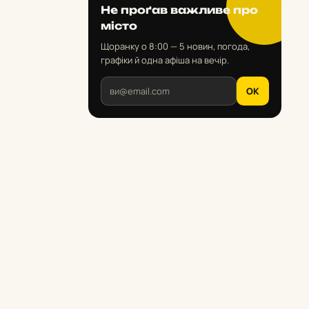
Не проґав важливе про
місто
Щоранку о 8:00 — 5 новин, погода,
графіки й одна афіша на вечір.
OK