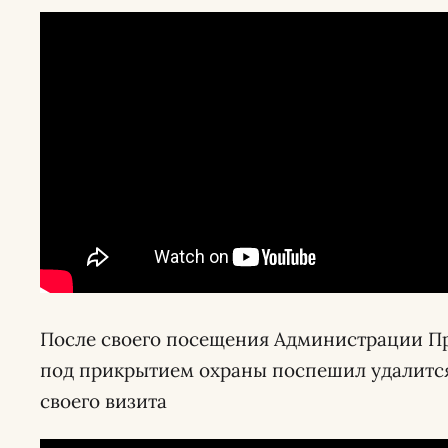
После своего посещения Администрации П
под прикрытием охраны поспешил удалитс
своего визита