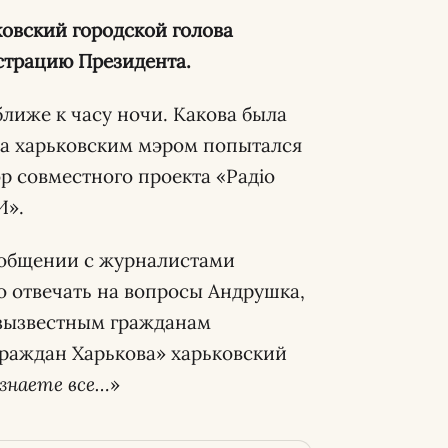
ковский городской голова
страцию Президента.
ближе к часу ночи. Какова была
а харьковским мэром попытался
р совместного проекта «Радіо
И».
и общении с журналистами
 отвечать на вопросы Андрушка,
езызвестным гражданам
раждан Харькова» харьковский
узнаете все…
»