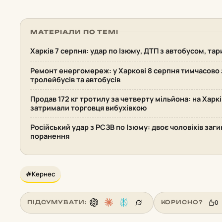
МАТЕРІАЛИ ПО ТЕМІ
Харків 7 серпня: удар по Ізюму, ДТП з автобусом, та
Ремонт енергомереж: у Харкові 8 серпня тимчасово 
тролейбусів та автобусів
Продав 172 кг тротилу за четверту мільйона: на Хар
затримали торговця вибухівкою
Російський удар з РСЗВ по Ізюму: двоє чоловіків заг
поранення
#Кернес
0
ПІДСУМУВАТИ:
КОРИСНО?