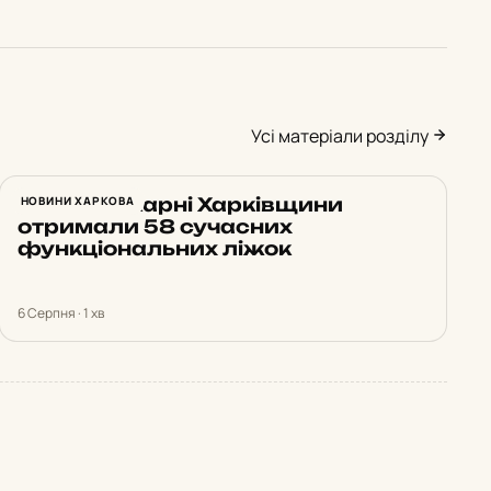
Усі матеріали розділу
Ще три лікарні Харківщини
НОВИНИ ХАРКОВА
отримали 58 сучасних
функціональних ліжок
6 Серпня · 1 хв