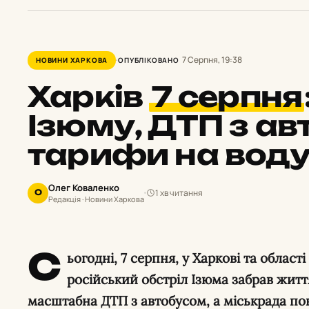
7 Серпня, 19:38
НОВИНИ ХАРКОВА
ОПУБЛІКОВАНО
Харків
7 серпня
Ізюму, ДТП з ав
тарифи на вод
Олег Коваленко
1 хв читання
О
Редакція · Новини Харкова
С
ьогодні, 7 серпня, у Харкові та облас
російський обстріл Ізюма забрав життя
масштабна ДТП з автобусом, а міськрада по