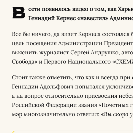
В
сети появилось видео о том, как Харь
Геннадий Кернес «навестил» Админи
Все бы ничего, да визит Кернеса состоялся 
цель посещения Администрации Президент
выяснить журналист Сергей Андрушко, авто
Свобода» и Первого Национального «СХЕМ
Стоит также отметить, что как и всегда пр
Геннадий Адольфович попытался уклончиво
а на вопрос относительно присвоения неб
Российской Федерации звания «Почетных г
мэр многозначительно ответил: «
Вы скоро 