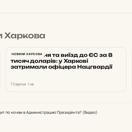
и Харкова
Бронювання та виїзд до ЄС за 8
НОВИНИ ХАРКОВА
тисяч доларів: у Харкові
затримали офіцера Нацгвардії
7 Серпня · 1 хв
дит по ночам в Администрацию Президента? (Видео)