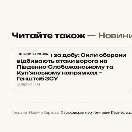
Читайте також
— Новин
23 штурми за добу: Сили оборони
НОВИНИ ХАРКОВА
відбивають атаки ворога на
Південно-Слобожанському та
Куп’янському напрямках –
Генштаб ЗСУ
6 Серпня · 1 хв
Головна
›
Новини Харкова
›
Харьковский мэр Геннадий Кернес ез