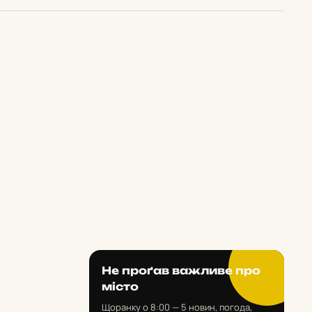
Не проґав важливе про
місто
Щоранку о 8:00 — 5 новин, погода,