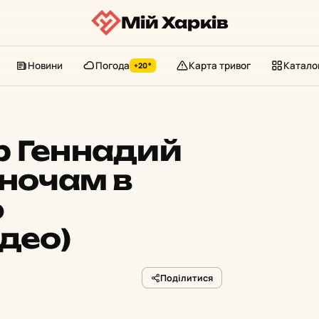
Мій Харків
Новини
Погода
Карта тривог
Катало
+20°
р Геннадий
 ночам в
ю
део)
Поділитися