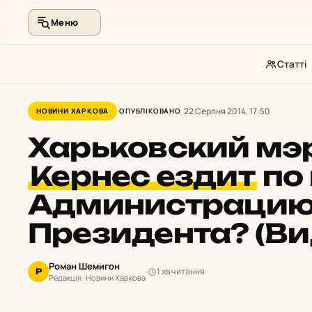
Меню
Статті
Перейти
до
22 Серпня 2014, 17:50
НОВИНИ ХАРКОВА
ОПУБЛІКОВАНО
контенту
Харьковский мэ
Кернес ездит
по
Администраци
Президента? (Ви
Роман Шемигон
1 хв читання
Р
Редакція · Новини Харкова