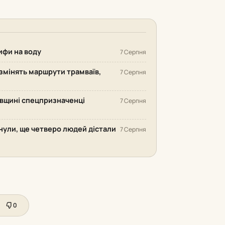
рифи на воду
7 Серпня
змінять маршрути трамваїв,
7 Серпня
ківщині спецпризначенці
7 Серпня
инули, ще четверо людей дістали
7 Серпня
0