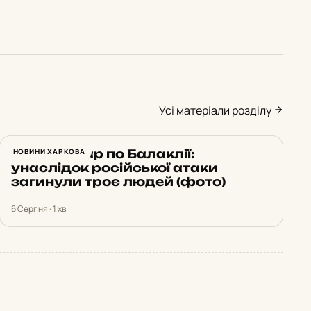
Усі матеріали розділу
Нічний удар по Балаклії:
НОВИНИ ХАРКОВА
унаслідок російської атаки
загинули троє людей (фото)
6 Серпня · 1 хв