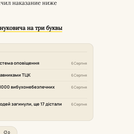
начил наказание ниже
нуковича на три буквы
система оповіщення
6 Серпня
ставниками ТЦК
6 Серпня
 1000 вибухонебезпечних
6 Серпня
людей загинули, ще 17 дістали
6 Серпня
0