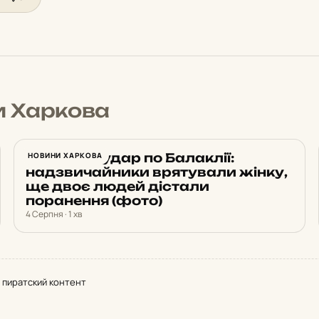
и Харкова
Ракетний удар по Балаклії:
НОВИНИ ХАРКОВА
надзвичайники врятували жінку,
ще двоє людей дістали
поранення (фото)
4 Серпня · 1 хв
 пиратский контент