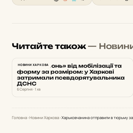
Читайте також
— Новин
Обіцяв «бронь» від мобілізації та
НОВИНИ ХАРКОВА
форму за розміром: у Харкові
затримали псевдорятувальника
ДСНС
6 Серпня · 1 хв
Головна
›
Новини Харкова
›
Харьковчанина отправили в тюрьму за