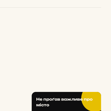
Не проґав важливе про
місто