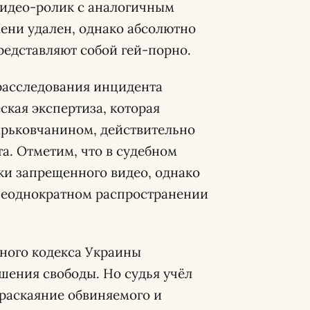
видео-ролик с аналогичным
мени удален, однако абсолютно
редставляют собой гей-порно.
расследования инцидента
ская экспертиза, которая
харьковчанином, действительно
а. Отметим, что в судебном
ки запрещенного видео, однако
неоднократном распространении
вного кодекса Украины
ишения свободы. Но судья учёл
 раскаяние обвиняемого и