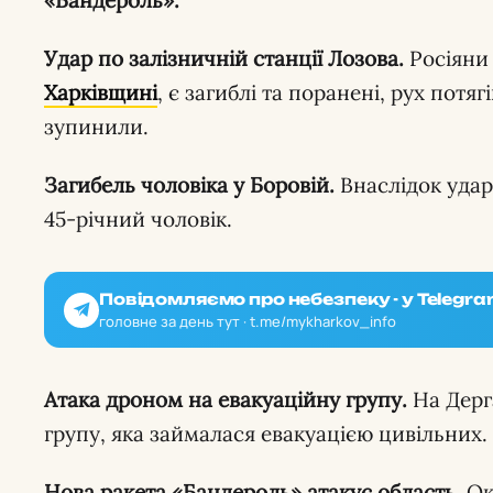
«Бандероль».
Удар по залізничній станції Лозова.
Росіяни
Харківщині
, є загиблі та поранені, рух потя
зупинили.
Загибель чоловіка у Боровій.
Внаслідок удар
45-річний чоловік.
Повідомляємо про небезпеку - у Telegra
головне за день тут · t.me/mykharkov_info
Атака дроном на евакуаційну групу.
На Дерг
групу, яка займалася евакуацією цивільних.
Нова ракета «Бандероль» атакує область.
Ок