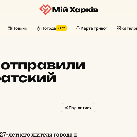
Мій Харків
Новини
Погода
Карта тривог
Катало
+25°
 отправили
ратский
Поділитися
 27-летнего жителя города к