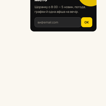
Щоранку о 8:00 — 5 новин, погода,
графіки й одна афіша на вечір.
OK