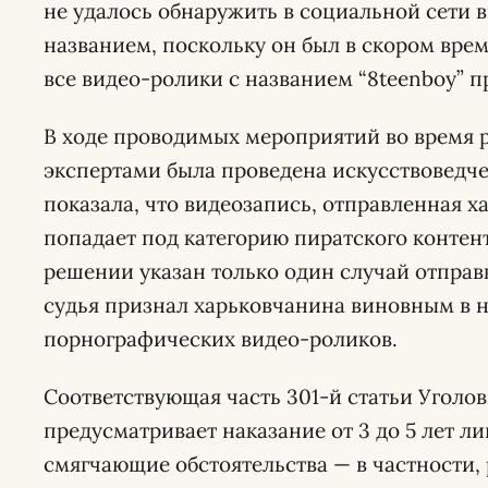
не удалось обнаружить в социальной сети 
названием, поскольку он был в скором вре
все видео-ролики с названием “8teenboy” п
В ходе проводимых мероприятий во время 
экспертами была проведена искусствоведче
показала, что видеозапись, отправленная 
попадает под категорию пиратского контент
решении указан только один случай отправ
судья признал харьковчанина виновным в 
порнографических видео-роликов.
Соответствующая часть 301-й статьи Уголо
предусматривает наказание от 3 до 5 лет л
смягчающие обстоятельства — в частности,