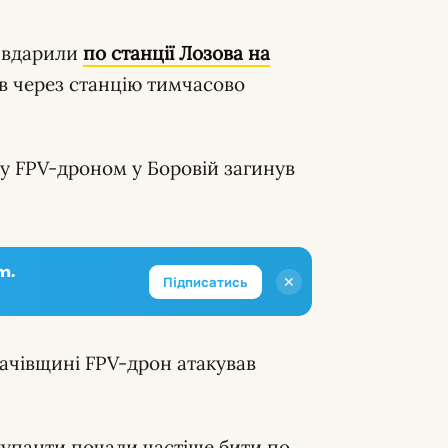
 вдарили
по станції Лозова на
гів через станцію тимчасово
у FPV-дроном у Боровій загинув
m.
✕
Підписатись
ачівщині FPV-дрон атакував
упанти почали частіше бити по