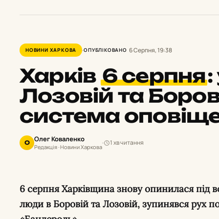
6 Серпня, 19:38
НОВИНИ ХАРКОВА
ОПУБЛІКОВАНО
Харків
6 серпня
:
Лозовій та Боров
система оповіщ
Олег Коваленко
1 хв читання
О
Редакція · Новини Харкова
6 серпня Харківщина знову опинилася під ворожими ударами: загинули
люди в Боровій та Лозовій, зупинявся рух по