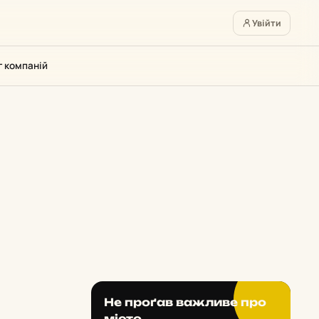
Увійти
г компаній
Не проґав важливе про
місто