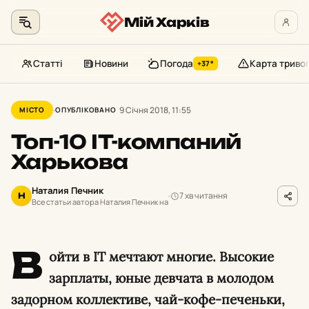
Мій Харків
Статті
Новини
Погода
Карта триво
+37°
Перейти
до
9 Січня 2018, 11:55
МІСТО
ОПУБЛІКОВАНО
контенту
Топ-10 IT-компаний
Харькова
Наталия Печник
7 хв читання
Н
Все статьи автора Наталия Печник на
В
ойти в IT мечтают многие. Высокие
зарплаты, юные девчата в молодом
задорном коллективе, чай-кофе-печеньки,