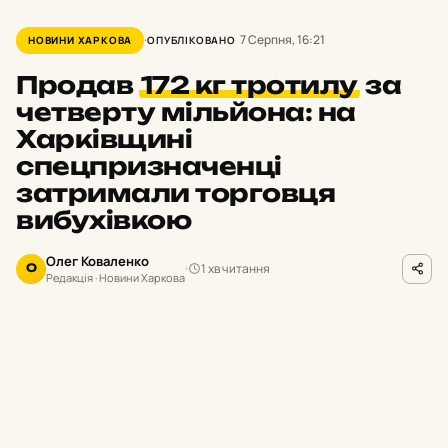
7 Серпня, 16:21
НОВИНИ ХАРКОВА
ОПУБЛІКОВАНО
Продав
172 кг тротилу
за
четверту мільйона: на
Харківщині
спецпризначенці
затримали торговця
вибухівкою
Олег Коваленко
1 хв читання
О
Редакція · Новини Харкова
hk.npu.gov.ua
ФОТО
Н
а Харківщині правоохоронці
затримали 28-річного мешканця