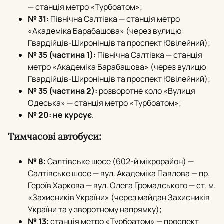
— станція метро «Турбоатом»;
№ 31:
Північна Салтівка — станція метро
«Академіка Барабашова» (через вулицю
Гвардійців-Широнінців та проспект Ювілейний);
№ 35 (частина 1):
Північна Салтівка — станція
метро «Академіка Барабашова» (через вулицю
Гвардійців-Широнінців та проспект Ювілейний);
№ 35 (частина 2):
розворотне коло «Вулиця
Одеська» — станція метро «Турбоатом»;
№ 20:
не курсує
.
Тимчасові автобуси:
№ 8:
Салтівське шосе (602-й мікрорайон) —
Салтівське шосе — вул.
Академіка Павлова — пр.
Героїв Харкова — вул.
Олега Громадського — ст.
м.
«Захисників України» (через майдан Захисників
України та у зворотному напрямку);
№ 13:
станція метро «Турбоатом» — проспект