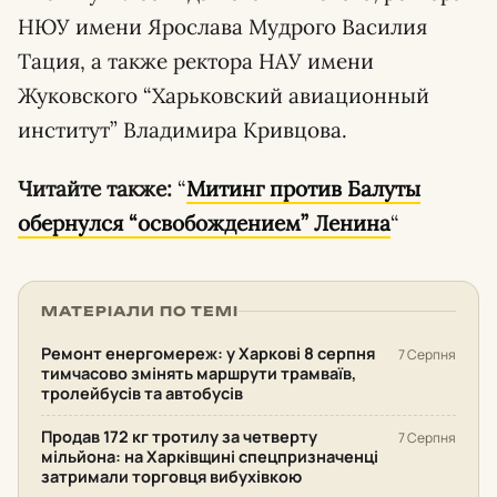
НЮУ имени Ярослава Мудрого Василия
Тация, а также ректора НАУ имени
Жуковского “Харьковский авиационный
институт” Владимира Кривцова.
Читайте также:
“
Митинг против Балуты
обернулся “освобождением” Ленина
“
МАТЕРІАЛИ ПО ТЕМІ
Ремонт енергомереж: у Харкові 8 серпня
7 Серпня
тимчасово змінять маршрути трамваїв,
тролейбусів та автобусів
Продав 172 кг тротилу за четверту
7 Серпня
мільйона: на Харківщині спецпризначенці
затримали торговця вибухівкою