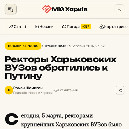
Мій Харків
Статті
Новини
Погода
Карта триво
+33°
Перейти
до
5 Березня 2014, 23:52
НОВИНИ ХАРКОВА
ОПУБЛІКОВАНО
контенту
Ректоры Харьковских
ВУЗов обратились к
Путину
Роман Шемигон
1 хв читання
Р
Редакція · Новини Харкова
С
егодня, 5 марта, ректорами
крупнейших Харьковских ВУЗов было