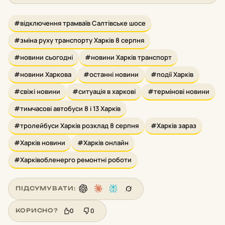
#відключення трамваїв Салтівське шосе
#зміна руху транспорту Харків 8 серпня
#новини сьогодні
#новини Харків транспорт
#новини Харкова
#останні новини
#події Харків
#свіжі новини
#ситуація в харкові
#термінові новини
#тимчасові автобуси 8 і 13 Харків
#тролейбуси Харків розклад 8 серпня
#Харків зараз
#Харків новини
#Харків онлайн
#Харківобленерго ремонтні роботи
ПІДСУМУВАТИ:
0
0
КОРИСНО?