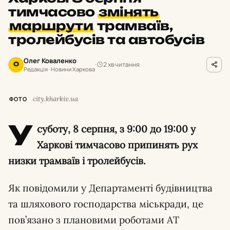
тимчасово
змінять
маршрути
трамваїв,
тролейбусів та автобусів
Олег Коваленко
2 хв читання
О
Редакція · Новини Харкова
city.kharkiv.ua
ФОТО
У
суботу,
8 серпня,
з 9:
00 до 19:
00 у
Харкові тимчасово припинять рух
низки трамваїв і тролейбусів.
Як повідомили у Департаменті будівництва
та шляхового господарства міськради,
це
пов’язано з плановими роботами АТ