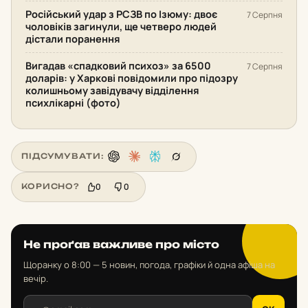
Російський удар з РСЗВ по Ізюму: двоє
7 Серпня
чоловіків загинули, ще четверо людей
дістали поранення
Вигадав «спадковий психоз» за 6500
7 Серпня
доларів: у Харкові повідомили про підозру
колишньому завідувачу відділення
психлікарні (фото)
ПІДСУМУВАТИ:
0
0
КОРИСНО?
Не проґав важливе про місто
Щоранку о 8:00 — 5 новин, погода, графіки й одна афіша на
вечір.