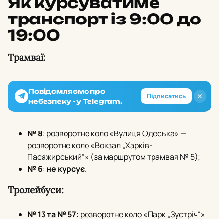
Як курсуватиме
транспорт із 9:00 до
19:00
Трамваї:
Повідомляємо про
✕
Підписатись
небезпеку - у Telegram.
№ 8:
розворотне коло «Вулиця Одеська» —
розворотне коло «Вокзал „Харків-
Пасажирський“» (за маршрутом трамвая № 5);
№ 6:
не курсує
.
Тролейбуси:
№ 13 та № 57:
розворотне коло «Парк „Зустріч“»