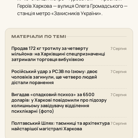
Героїв Харкова — вулиця Олега Громадського —
станція метро «Захисників України».
МАТЕРІАЛИ ПО ТЕМІ
Продав 172 кг тротилу за четверту
7 Серпня
мільйона: на Харківщині спецпризначенці
затримали торговця вибухівкою
Російський удар з РСЗВ по Ізюму: двоє
7 Серпня
чоловіків загинули, ще четверо людей
дістали поранення
Вигадав «спадковий психоз» за 6500
7 Серпня
доларів: у Харкові повідомили про підозру
колишньому завідувачу відділення
психлікарні (фото)
Полтавський Шлях: таємниці та архітектура
7 Серпня
найстарішої магістралі Харкова