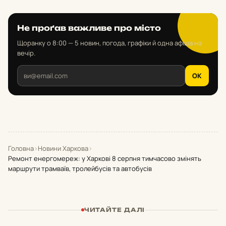
Не проґав важливе про місто
Щоранку о 8:00 — 5 новин, погода, графіки й одна афіша на
вечір.
OK
Головна
›
Новини Харкова
›
Ремонт енергомереж: у Харкові 8 серпня тимчасово змінять
маршрути трамваїв, тролейбусів та автобусів
ЧИТАЙТЕ ДАЛІ