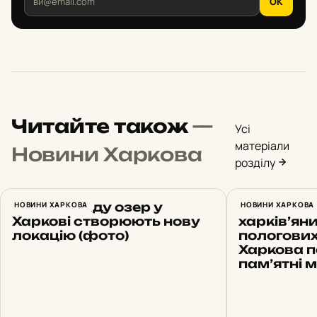
OK
Читайте також
—
Усі
матеріали
Новини Харкова
розділу
Біля каскаду озер у
НОВИНИ ХАРКОВА
«Новона
НОВИНИ ХАРКОВА
Харкові створюють нову
харків’ян
локацію (фото)
пологових
Харкова п
пам’ятні 