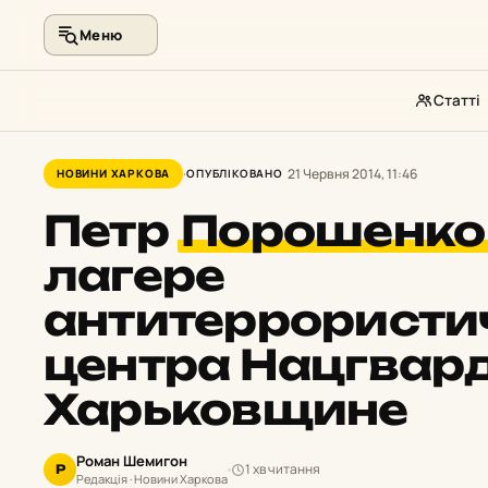
Меню
Статті
Перейти
до
21 Червня 2014, 11:46
НОВИНИ ХАРКОВА
ОПУБЛІКОВАНО
контенту
Петр
Порошенко
лагере
антитеррористи
центра Нацгвар
Харьковщине
Роман Шемигон
1 хв читання
Р
Редакція · Новини Харкова