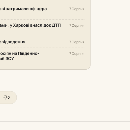
кові затримали офіцера
7 Серпня
ами: у Харкові внаслідок ДТП
7 Серпня
довідведення
7 Серпня
осіян на Південно-
7 Серпня
аб ЗСУ
0