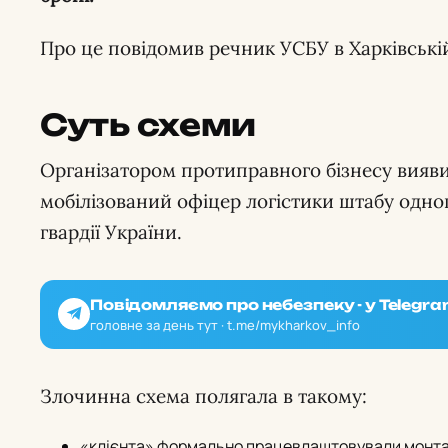
Про це повідомив речник УСБУ в Харківські
Суть схеми
Організатором протиправного бізнесу вияви
мобілізований офіцер логістики штабу одно
гвардії України.
Повідомляємо про небезпеку - у Telegra
головне за день тут · t.me/mykharkov_info
Злочинна схема полягала в такому:
«клієнта» формально працевлаштовували монта