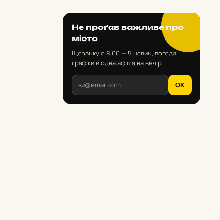
Не проґав важливе про
місто
Щоранку о 8:00 — 5 новин, погода,
графіки й одна афіша на вечір.
OK