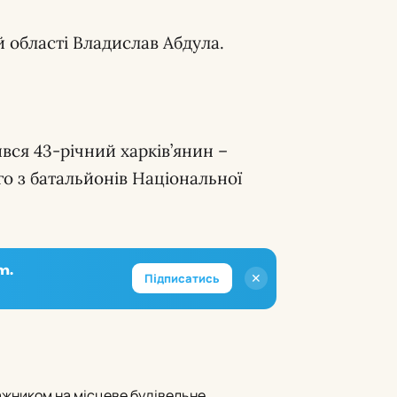
й області Владислав Абдула.
вся 43-річний харків’янин –
го з батальйонів Національної
m.
✕
Підписатись
жником на місцеве будівельне