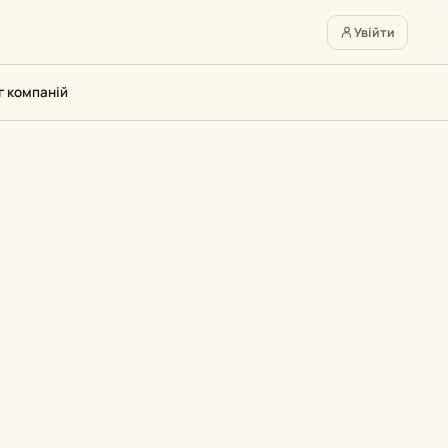
Увійти
г компаній