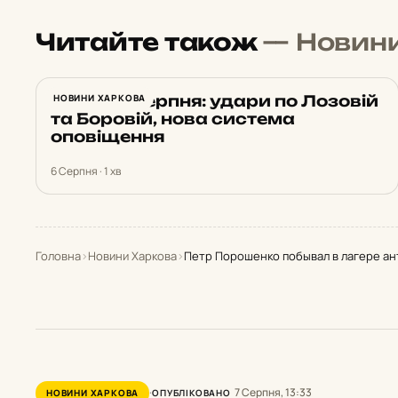
Читайте також
— Новин
Харків 6 серпня: удари по Лозовій
НОВИНИ ХАРКОВА
та Боровій, нова система
оповіщення
6 Серпня · 1 хв
Головна
›
Новини Харкова
›
Петр Порошенко побывал в лагере ан
7 Серпня, 13:33
НОВИНИ ХАРКОВА
ОПУБЛІКОВАНО