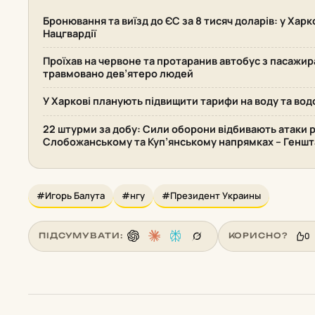
Бронювання та виїзд до ЄС за 8 тисяч доларів: у Хар
Нацгвардії
Проїхав на червоне та протаранив автобус з пасажир
травмовано дев’ятеро людей
У Харкові планують підвищити тарифи на воду та во
22 штурми за добу: Сили оборони відбивають атаки р
Слобожанському та Куп’янському напрямках – Геншт
#Игорь Балута
#нгу
#Президент Украины
0
ПІДСУМУВАТИ:
КОРИСНО?