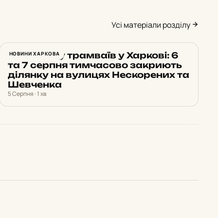
Усі матеріали розділу
Зміна руху трамваїв у Харкові: 6
НОВИНИ ХАРКОВА
та 7 серпня тимчасово закриють
ділянку на вулицях Нескорених та
Шевченка
5 Серпня · 1 хв