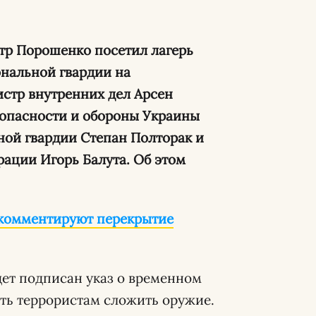
етр Порошенко посетил лагерь
нальной гвардии на
истр внутренних дел Арсен
зопасности и обороны Украины
ой гвардии Степан Полторак и
ации Игорь Балута. Об этом
 комментируют перекрытие
дет подписан указ о временном
ть террористам сложить оружие.