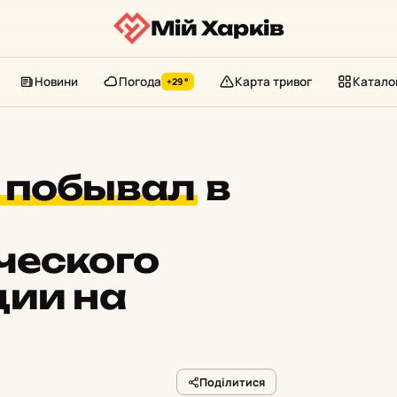
Мій Харків
Новини
Погода
Карта тривог
Катало
+29°
 побывал
в
ческого
дии на
Поділитися