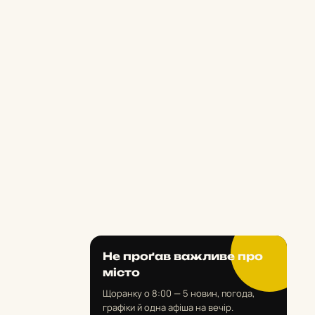
Не проґав важливе про
місто
Щоранку о 8:00 — 5 новин, погода,
графіки й одна афіша на вечір.