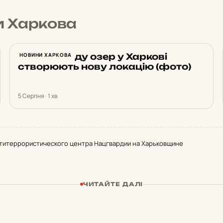
и Харкова
Біля каскаду озер у Харкові
НОВИНИ ХАРКОВА
створюють нову локацію (фото)
5 Серпня · 1 хв
титеррористического центра Нацгвардии на Харьковщине
ЧИТАЙТЕ ДАЛІ