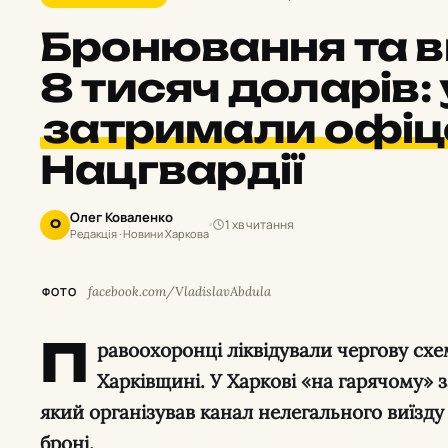
Бронювання та в
8 тисяч доларів: 
затримали офіц
Нацгвардії
Олег Коваленко
1 хв читання
О
Редакція · Новини Харкова
facebook.com/VladislavAbdula
ФОТО
П
равоохоронці ліквідували чергову схем
Харківщині. У Харкові «на гарячому»
який організував канал нелегального виїзду
броні.