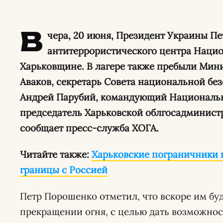
В
чера, 20 июня, Президент Украины П
антитеррористического центра Нацио
Харьковщине. В лагере также пребыли Мин
Аваков, секретарь Совета национальной бе
Андрей Парубий, командующий Национальн
председатель Харьковской облгосадминистр
сообщает пресс-служба ХОГА.
Читайте также:
Харьковские пограничники
границы с Россией
Петр Порошенко отметил, что вскоре им бу
прекращении огня, с целью дать возможнос