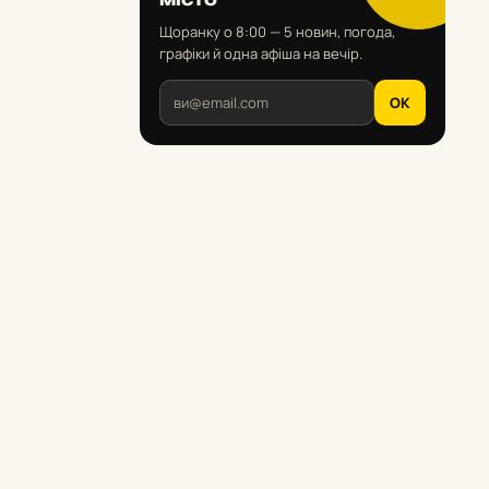
Щоранку о 8:00 — 5 новин, погода,
графіки й одна афіша на вечір.
OK