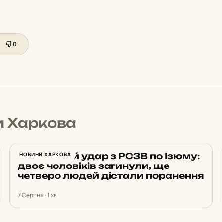
0
и Харкова
Російський удар з РСЗВ по Ізюму:
НОВИНИ ХАРКОВА
двоє чоловіків загинули, ще
четверо людей дістали поранення
7 Серпня · 1 хв