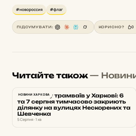
#новороссия
#флаг
0
ПІДСУМУВАТИ:
КОРИСНО?
Читайте також
— Новин
Зміна руху трамваїв у Харкові: 6
НОВИНИ ХАРКОВА
та 7 серпня тимчасово закриють
ділянку на вулицях Нескорених та
Шевченка
5 Серпня · 1 хв