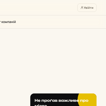
Увійти
г компаній
Не проґав важливе про
місто