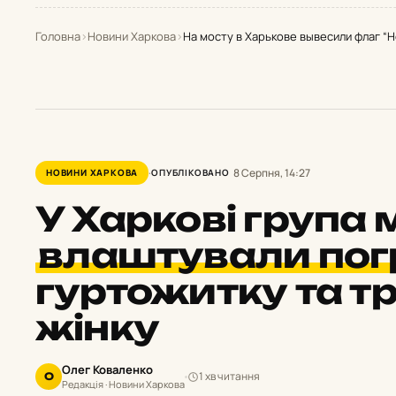
Головна
›
Новини Харкова
›
На мосту в Харькове вывесили флаг “
8 Серпня, 14:27
НОВИНИ ХАРКОВА
ОПУБЛІКОВАНО
У Харкові група
влаштували по
гуртожитку та 
жінку
Олег Коваленко
1 хв читання
О
Редакція · Новини Харкова