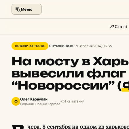
Меню
Статті
Перейти
до
9 Вересня 2014, 06:35
НОВИНИ ХАРКОВА
ОПУБЛІКОВАНО
контенту
На мосту в Хар
вывесили флаг
“Новороссии” (
Олег Караулан
1 хв читання
О
Редакція · Новини Харкова
чера, 8 сентября на одном из харько