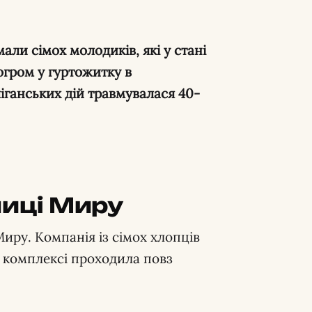
али сімох молодиків, які у стані
огром у гуртожитку в
ліганських дій травмувалася 40-
лиці Миру
Миру. Компанія із сімох хлопців
у комплексі проходила повз