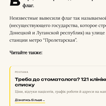
В
флаг.
Неизвестные вывесили флаг так называемо
(несуществующего государства, которое стр
Донецкой и Луганской республик) на улице
станции метро “Пролетарская”.
Читайте также:
РЕКЛАМА
Треба до стоматолога? 121 кліні
списку
Ціни, відгуки пацієнтів, графік роботи й адреси на мап
Дізнатись більше
→