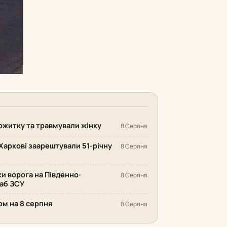
ожитку та травмували жінку
8 Серпня
Харкові заарештували 51-річну
8 Серпня
ки ворога на Південно-
8 Серпня
аб ЗСУ
ом на 8 серпня
8 Серпня