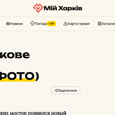
Мій Харків
Новини
Погода
Карта тривог
Катало
+18°
ькове
ФОТО
)
Поділитися
вских мостов появился новый