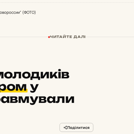
Новороссии” (ФОТО)
ЧИТАЙТЕ ДАЛІ
 молодиків
гром
у
травмували
Поділитися