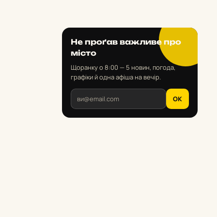
Не проґав важливе про
місто
Щоранку о 8:00 — 5 новин, погода,
графіки й одна афіша на вечір.
OK