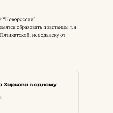
й “Новороссии”
емятся образовать повстанцы т.н.
 Пятихатской, неподалеку от
ка Харкова в одному
і.