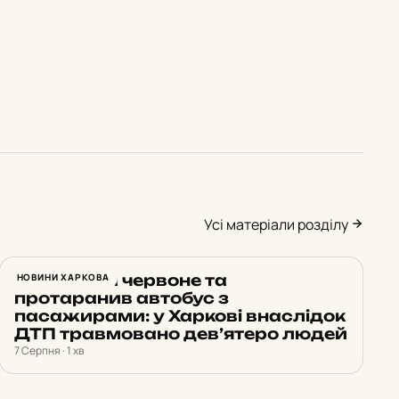
Усі матеріали розділу
Проїхав на червоне та
НОВИНИ ХАРКОВА
протаранив автобус з
пасажирами: у Харкові внаслідок
ДТП травмовано дев’ятеро людей
7 Серпня · 1 хв