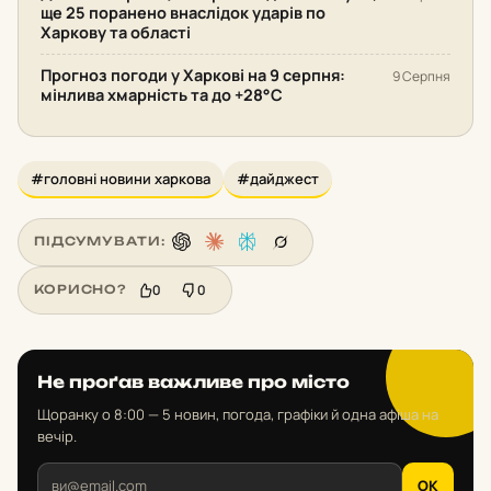
ще 25 поранено внаслідок ударів по
Харкову та області
Прогноз погоди у Харкові на 9 серпня:
9 Серпня
мінлива хмарність та до +28°С
#головні новини харкова
#дайджест
ПІДСУМУВАТИ:
0
0
КОРИСНО?
Не проґав важливе про місто
Щоранку о 8:00 — 5 новин, погода, графіки й одна афіша на
вечір.
OK