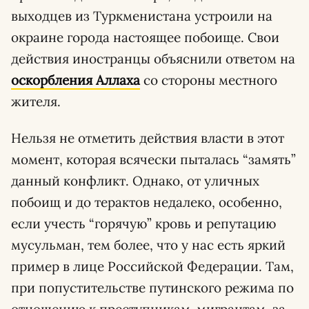
выходцев из Туркменистана устроили на
окраине города настоящее побоище. Свои
действия иностранцы объяснили ответом на
оскорбления Аллаха
со стороны местного
жителя.
Нельзя не отметить действия власти в этот
момент, которая всячески пыталась “замять”
данный конфликт. Однако, от уличных
побоищ и до терактов недалеко, особенно,
если учесть “горячую” кровь и репутацию
мусульман, тем более, что у нас есть яркий
пример в лице Российской Федерации. Там,
при попустительстве путинского режима по
отношению к преступникам-мигрантам, за