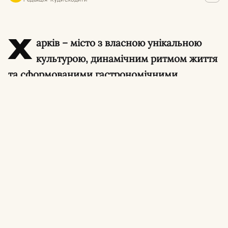
Х
арків – місто з власною унікальною
культурою, динамічним ритмом життя
та сформованими гастрономічними
традиціями. Попри будь-які виклики, міська
кулінарна сцена продовжує розвиватися,
пропонуючи мешканцям та гостям
вражаючий вибір закладів. І особливе місце
в серцях харків’ян посідає саме піца.
Для когось ідеальна піца – це автентична
неаполітанська класика з ніжним тістом,
випечена в дров’яній печі при температурі
450 °C. Для інших – ситна хрустка скоринка з