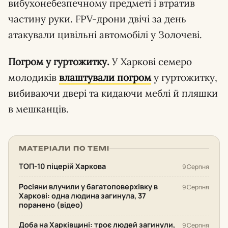
вибухонебезпечному предметі і втратив
частину руки. FPV-дрони двічі за день
атакували цивільні автомобілі у Золочеві.
Погром у гуртожитку.
У Харкові семеро
молодиків
влаштували погром
у гуртожитку,
вибиваючи двері та кидаючи меблі й пляшки
в мешканців.
МАТЕРІАЛИ ПО ТЕМІ
ТОП-10 піцерій Харкова
9 Серпня
Росіяни влучили у багатоповерхівку в
9 Серпня
Харкові: одна людина загинула, 37
поранено (відео)
Доба на Харківщині: троє людей загинули,
9 Серпня