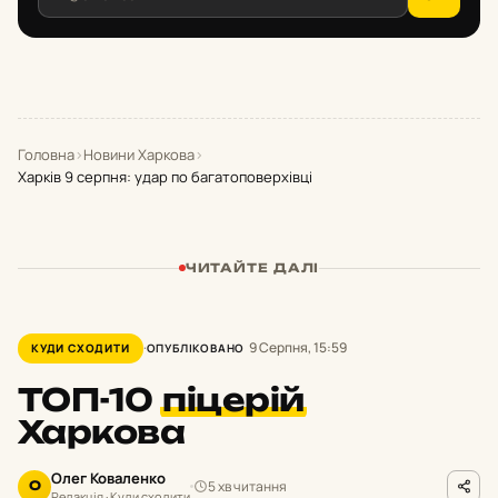
Головна
›
Новини Харкова
›
Харків 9 серпня: удар по багатоповерхівці
ЧИТАЙТЕ ДАЛІ
9 Серпня, 15:59
КУДИ СХОДИТИ
ОПУБЛІКОВАНО
ТОП-10
піцерій
Харкова
Олег Коваленко
5 хв читання
О
Редакція · Куди сходити