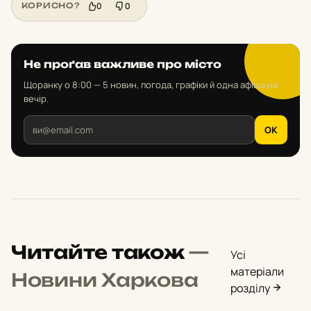
0
0
КОРИСНО?
Не проґав важливе про місто
Щоранку о 8:00 — 5 новин, погода, графіки й одна афіша на
вечір.
OK
Читайте також
—
Усі
матеріали
Новини Харкова
розділу