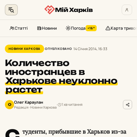
Мій Харків
Статті
Новини
Погода
Карта триво
+16°
Перейти
до
14 Січня 2014, 16:33
НОВИНИ ХАРКОВА
ОПУБЛІКОВАНО
контенту
Количество
иностранцев в
Харькове неуклонно
растет
Олег Караулан
1 хв читання
О
Редакція · Новини Харкова
С
туденты, прибывшие в Харьков из-за