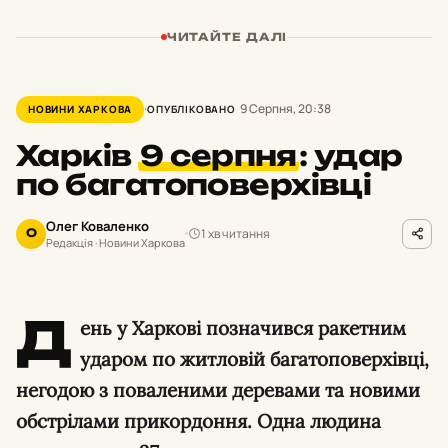
ЧИТАЙТЕ ДАЛІ
9 Серпня, 20:38
НОВИНИ ХАРКОВА
ОПУБЛІКОВАНО
Харків
9 серпня
:
удар
по багатоповерхівці
Олег Коваленко
1 хв читання
О
Редакція · Новини Харкова
Д
ень у Харкові позначився ракетним
ударом по житловій багатоповерхівці,
негодою з поваленими деревами та новими
обстрілами прикордоння. Одна людина