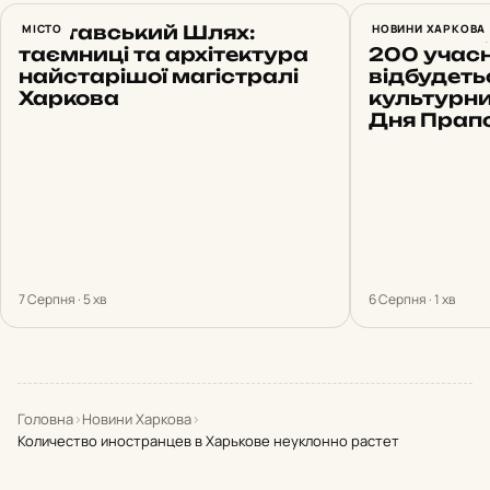
Полтавський Шлях:
МІСТО
14 земель,
НОВИНИ ХАРКОВА
таємниці та архітектура
200 учасни
найстарішої магістралі
відбудеть
Харкова
культурн
Дня Прап
7 Серпня · 5 хв
6 Серпня · 1 хв
Головна
›
Новини Харкова
›
Количество иностранцев в Харькове неуклонно растет