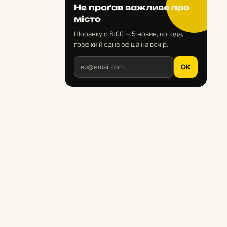
Не проґав важливе про
місто
Щоранку о 8:00 — 5 новин, погода,
графіки й одна афіша на вечір.
OK