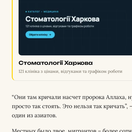
Стоматології Харкова
121 клініка з цінами, відгуками та графіком роботи
“Они там кричали насчет пророка Аллаха, н
просто так стоять. Это нельзя так кричать”
один из азиатов.
Местных было двое, мигрантов – более сотн