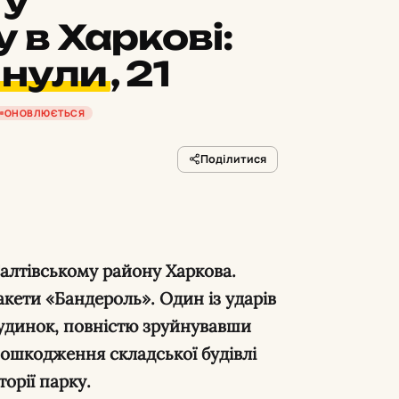
 у
 в Харкові:
инули
,
21
ОНОВЛЮЄТЬСЯ
Поділитися
акети «Бандероль». Один із ударів
удинок, повністю зруйнувавши
пошкодження складської будівлі
орії парку.