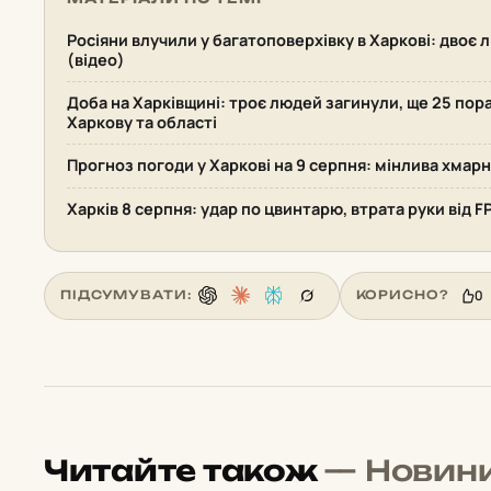
Росіяни влучили у багатоповерхівку в Харкові: двоє 
(відео)
Доба на Харківщині: троє людей загинули, ще 25 пор
Харкову та області
Прогноз погоди у Харкові на 9 серпня: мінлива хмарн
Харків 8 серпня: удар по цвинтарю, втрата руки від F
0
ПІДСУМУВАТИ:
КОРИСНО?
Читайте також
— Новин