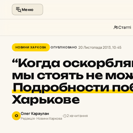
Меню
Статті
Перейти
до
20 Листопада 2013, 10:45
НОВИНИ ХАРКОВА
ОПУБЛІКОВАНО
контенту
“Когда оскорбля
мы стоять не мож
Подробности п
Харькове
Олег Караулан
2 хв читання
О
Редакція · Новини Харкова