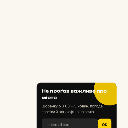
Не проґав важливе про
місто
Щоранку о 8:00 — 5 новин, погода,
графіки й одна афіша на вечір.
OK