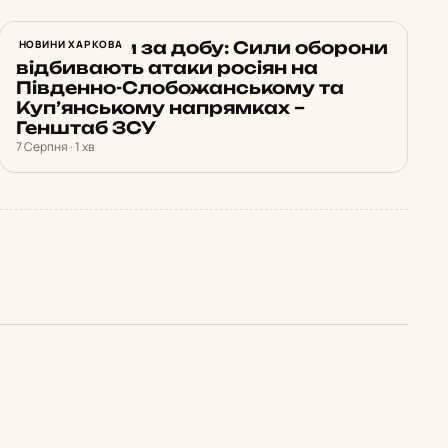
22 штурми за добу: Сили оборони
НОВИНИ ХАРКОВА
відбивають атаки росіян на
Південно-Слобожанському та
Куп’янському напрямках –
Генштаб ЗСУ
7 Серпня · 1 хв