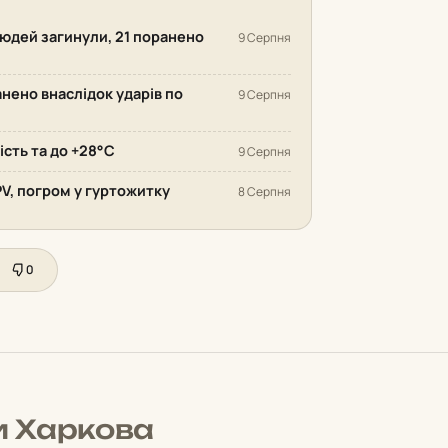
людей загинули, 21 поранено
9 Серпня
анено внаслідок ударів по
9 Серпня
ість та до +28°С
9 Серпня
PV, погром у гуртожитку
8 Серпня
0
и Харкова