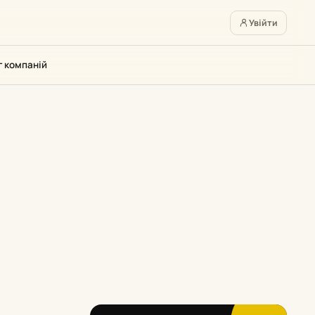
Увійти
г компаній