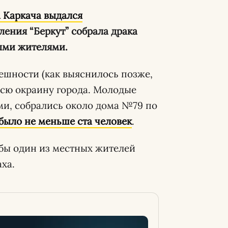
а Каркача выдался
ения “Беркут” собрала драка
ыми жителями.
ешности (как выяснилось позже,
всю окраину города. Молодые
и, собрались около дома №79 по
было не меньше ста человек
.
обы один из местных жителей
ха.