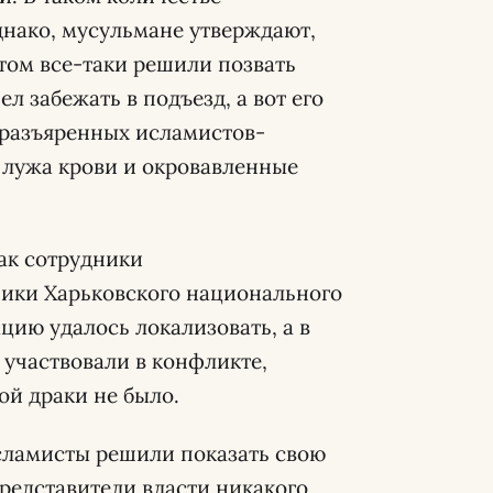
днако, мусульмане утверждают,
отом все-таки решили позвать
л забежать в подъезд, а вот его
а разъяренных исламистов-
я лужа крови и окровавленные
как сотрудники
ники Харьковского национального
ацию удалось локализовать, а в
 участвовали в конфликте,
ой драки не было.
сламисты решили показать свою
представители власти никакого