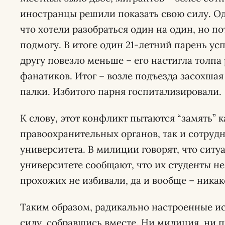
иностранцы решили показать свою силу. О
что хотели разобраться один на один, но п
подмогу. В итоге один 21-летний парень успе
другу повезло меньше – его настигла толп
фанатиков. Итог – возле подъезда засохша
палки. Избитого парня госпитализировали.
К слову, этот конфликт пытаются “замять” 
правоохранительных органов, так и сотруд
университета. В милиции говорят, что ситу
университете сообщают, что их студенты не
прохожих не избивали, да и вообще – никак
Таким образом, радикально настроенные и
силу, собравшись вместе. Ни милиция, ни 