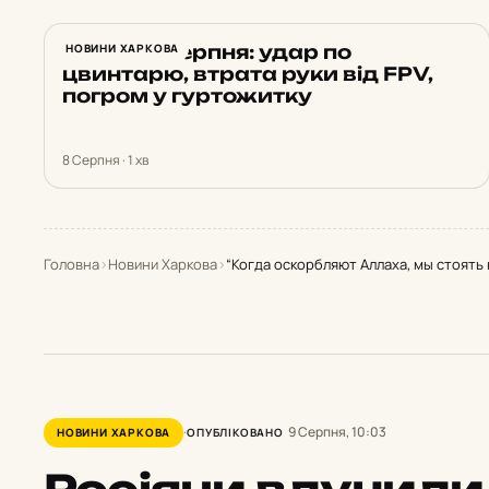
Харків 8 серпня: удар по
НОВИНИ ХАРКОВА
цвинтарю, втрата руки від FPV,
погром у гуртожитку
8 Серпня · 1 хв
Головна
›
Новини Харкова
›
“Когда оскорбляют Аллаха, мы стоять
9 Серпня, 10:03
НОВИНИ ХАРКОВА
ОПУБЛІКОВАНО