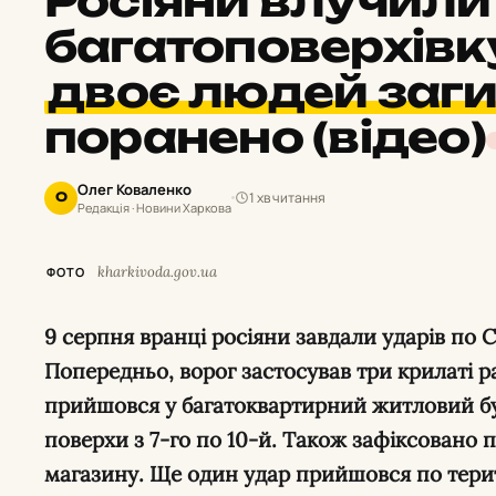
Росіяни влучили
багатоповерхівку
двоє людей заг
поранено (відео)
Олег Коваленко
1 хв читання
О
Редакція · Новини Харкова
kharkivoda.gov.ua
ФОТО
9 серпня вранці росіяни завдали ударів по Салтівському району Харкова.
Попередньо, ворог застосував три крилаті р
прийшовся у багатоквартирний житловий б
поверхи з 7-го по 10-й. Також зафіксовано 
магазину. Ще один удар прийшовся по терит