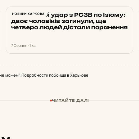
Російський удар з РСЗВ по Ізюму:
НОВИНИ ХАРКОВА
двоє чоловіків загинули, ще
четверо людей дістали поранення
7 Серпня · 1 хв
 не можем”. Подробности побоища в Харькове
ЧИТАЙТЕ ДАЛІ