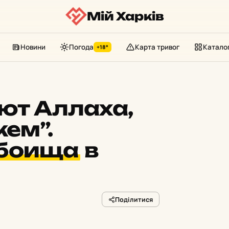
Мій Харків
Новини
Погода
Карта тривог
Катало
+18°
ют Аллаха,
ем”.
обоища
в
Поділитися