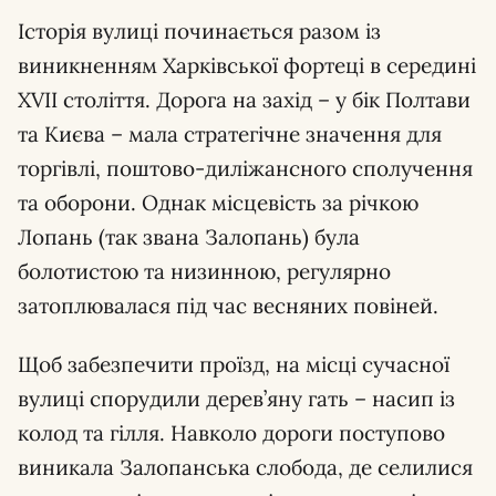
Історія вулиці починається разом із
виникненням Харківської фортеці в середині
XVII століття. Дорога на захід – у бік Полтави
та Києва – мала стратегічне значення для
торгівлі, поштово-диліжансного сполучення
та оборони. Однак місцевість за річкою
Лопань (так звана Залопань) була
болотистою та низинною, регулярно
затоплювалася під час весняних повіней.
Щоб забезпечити проїзд, на місці сучасної
вулиці спорудили дерев’яну гать – насип із
колод та гілля. Навколо дороги поступово
виникала Залопанська слобода, де селилися