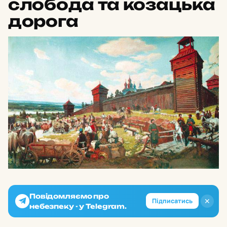
слобода та козацька
дорога
Повідомляємо про
✕
Підписатись
небезпеку - у Telegram.