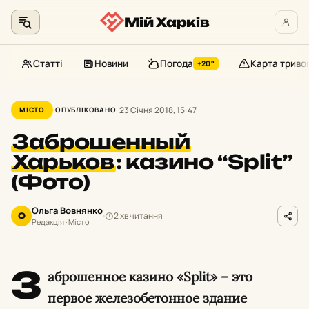
Мій Харків
Статті
Новини
Погода
Карта триво
+20°
Перейти
до
23 Січня 2018, 15:47
МІСТО
ОПУБЛІКОВАНО
контенту
Заброшенный
Харьков
:
казино “Split”
(Фото)
Ольга Вовнянко
2 хв читання
О
Редакція · Місто
З
аброшенное казино «Split» – это
первое железобетонное здание