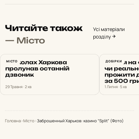
Читайте також
Усі матеріали
розділу
— Місто
У школах Харкова
МІСТО
Життя на 
ДОБІРКИ
пролунав останній
чи реальн
дзвоник
прожити д
за 500 гр
29 Травня · 2 хв
1 Липня · 5 хв
Головна
›
Місто
›
Заброшенный Харьков: казино “Split” (Фото)