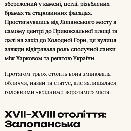
збережений у камені, цеглі, різьблених
брамах та старовинних фасадах.
Простягнувшись від Лопанського мосту в
самому центрі до Привокзальної площі та
далі на захід до Холодної Гори, ця вулиця
завжди відігравала роль сполучної ланки
між Харковом та рештою України.
Протягом трьох століть вона змінювала
обличчя, назви та статус, але залишалася
головними «вхідними воротами» міста.
XVII–XVIII століття:
Залопанська