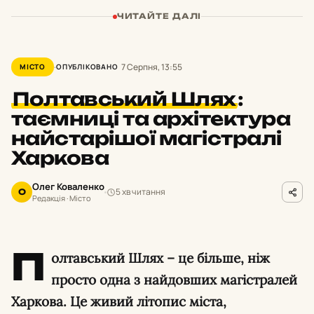
ЧИТАЙТЕ ДАЛІ
7 Серпня, 13:55
МІСТО
ОПУБЛІКОВАНО
Полтавський Шлях
:
таємниці та архітектура
найстарішої магістралі
Харкова
Олег Коваленко
5 хв читання
О
Редакція · Місто
П
олтавський Шлях – це більше, ніж
просто одна з найдовших магістралей
Харкова. Це живий літопис міста,