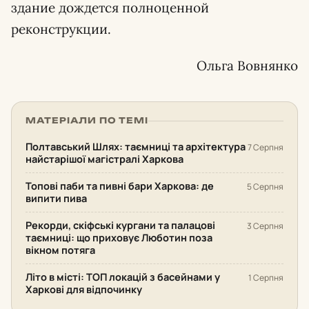
здание дождется полноценной
реконструкции.
Ольга Вовнянко
МАТЕРІАЛИ ПО ТЕМІ
Полтавський Шлях: таємниці та архітектура
7 Серпня
найстарішої магістралі Харкова
Топові паби та пивні бари Харкова: де
5 Серпня
випити пива
Рекорди, скіфські кургани та палацові
3 Серпня
таємниці: що приховує Люботин поза
вікном потяга
Літо в місті: ТОП локацій з басейнами у
1 Серпня
Харкові для відпочинку