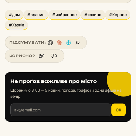
#дом
#здание
#избранное
#казино
#Кернес
#Харків
ПІДСУМУВАТИ:
0
0
КОРИСНО?
Не проґав важливе про місто
Щоранку о 8:00 — 5 новин, погода, графіки й одна афіша на
вечір.
OK