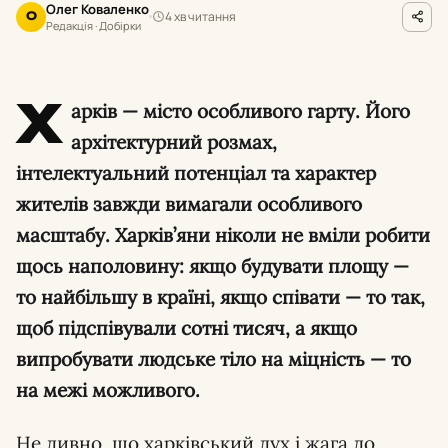
Олег Коваленко
4 хв читання
О
Редакція · Добірки
Х
арків — місто особливого гарту. Його
архітектурний розмах,
інтелектуальний потенціал та характер
жителів завжди вимагали особливого
масштабу. Харків’яни ніколи не вміли робити
щось наполовину: якщо будувати площу —
то найбільшу в країні, якщо співати — то так,
щоб підспівували сотні тисяч, а якщо
випробувати людське тіло на міцність — то
на межі можливого.
Не дивно, що харківський дух і жага до