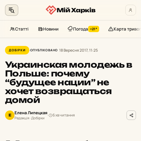
Мій Харків
Статті
Новини
Погода
Карта тривог
+21°
Перейти
до
18 Вересня 2017, 11:25
ДОБІРКИ
ОПУБЛІКОВАНО
контенту
Украинская молодежь в
Польше: почему
“будущее нации” не
хочет возвращаться
домой
Елена Липецкая
6 хв читання
Е
Редакція · Добірки