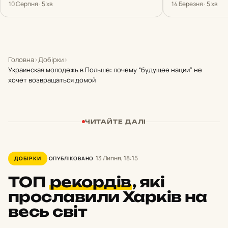
10 Серпня · 5 хв
14 Березня · 5 хв
Головна
›
Добірки
›
Украинская молодежь в Польше: почему “будущее нации” не
хочет возвращаться домой
ЧИТАЙТЕ ДАЛІ
13 Липня, 18:15
ДОБІРКИ
ОПУБЛІКОВАНО
ТОП
рекордів
,
які
прославили Харків на
весь світ