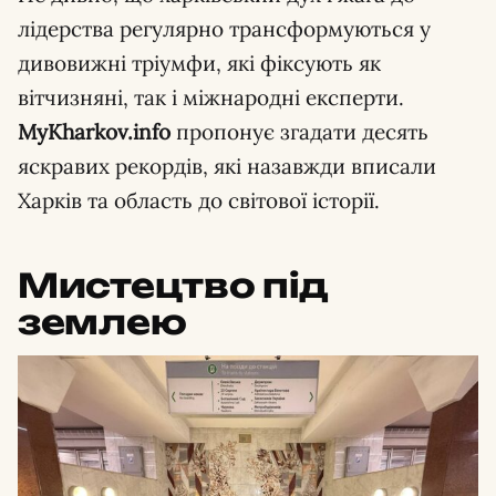
лідерства регулярно трансформуються у
дивовижні тріумфи, які фіксують як
вітчизняні, так і міжнародні експерти.
MyKharkov.info
пропонує згадати десять
яскравих рекордів, які назавжди вписали
Харків та область до світової історії.
Мистецтво під
землею