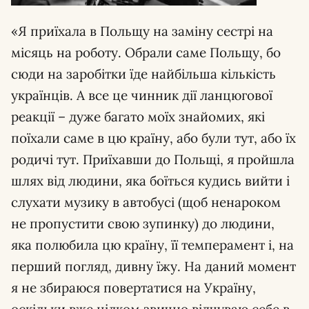
«Я приїхала в Польщу на заміну сестрі на
місяць на роботу. Обрали саме Польщу, бо
сюди на заробітки їде найбільша кількість
українців. А все це чинник дії ланцюгової
реакції – дуже багато моїх знайомих, які
поїхали саме в цю країну, або були тут, або їх
родичі тут. Приїхавши до Польщі, я пройшла
шлях від людини, яка боїться кудись вийти і
слухати музику в автобусі (щоб ненароком
не пропустити свою зупинку) до людини,
яка полюбила цю країну, її темперамент і, на
перший погляд, дивну їжу. На даний момент
я не збираюся повертатися на Україну,
оскільки вже цілком звично відчуваю себе в