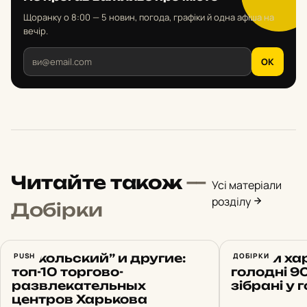
Щоранку о 8:00 — 5 новин, погода, графіки й одна афіша на
вечір.
OK
Читайте також
—
Усі матеріали
розділу
Добірки
“Никольский” и другие:
PUSH
Що їли хар
ДОБІРКИ
топ-10 торгово-
голодні 90
развлекательных
зібрані у 
центров Харькова