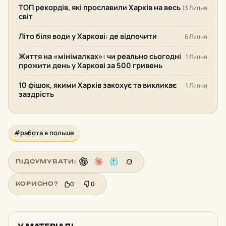
ТОП рекордів, які прославили Харків на весь
13 Липня
світ
Літо біля води у Харкові: де відпочити
6 Липня
Життя на «мінімалках»: чи реально сьогодні
1 Липня
прожити день у Харкові за 500 гривень
10 фішок, якими Харків закохує та викликає
1 Липня
заздрість
#работа в польше
ПІДСУМУВАТИ:
0
0
КОРИСНО?
У МАТЕРІАЛІ