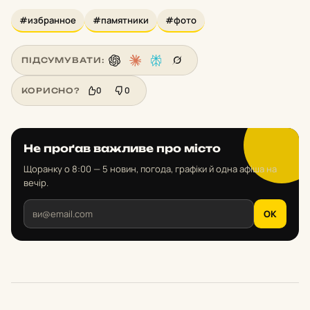
#избранное
#памятники
#фото
ПІДСУМУВАТИ:
0
0
КОРИСНО?
Не проґав важливе про місто
Щоранку о 8:00 — 5 новин, погода, графіки й одна афіша на
вечір.
OK