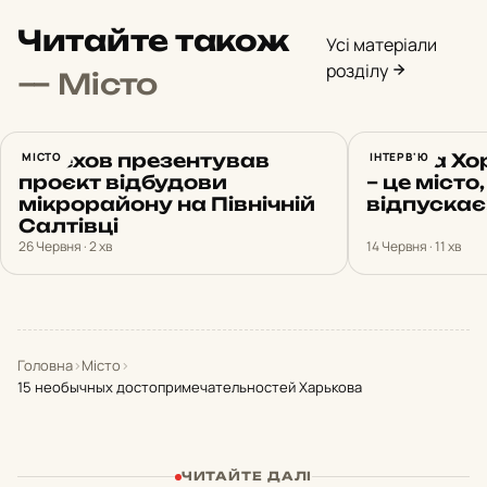
Читайте також
Усі матеріали
розділу
— Місто
Терехов презентував
МІСТО
Тетяна Хо
ІНТЕРВ'Ю
проєкт відбудови
– це місто,
мікрорайону на Північній
відпуска
Салтівці
26 Червня · 2 хв
14 Червня · 11 хв
Головна
›
Місто
›
15 необычных достопримечательностей Харькова
ЧИТАЙТЕ ДАЛІ