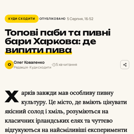
5 Серпня, 16:52
КУДИ СХОДИТИ
ОПУБЛІКОВАНО
Топові паби та пивні
бари Харкова: де
випити пива
Олег Коваленко
5 хв читання
О
Редакція · Куди сходити
Х
арків завжди мав особливу пивну
культуру. Це місто, де вміють цінувати
якісний солод і хміль, розуміються на
класичних ірландських елях та чуттєво
відгукуються на найсміливіші експерименти