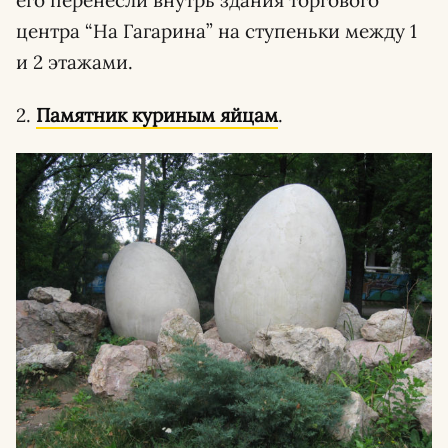
его перенесли внутрь здания торгового
центра “На Гагарина” на ступеньки между 1
и 2 этажами.
2.
Памятник куриным яйцам
.