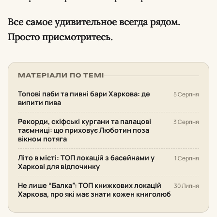
Все самое удивительное всегда рядом.
Просто присмотритесь.
МАТЕРІАЛИ ПО ТЕМІ
Топові паби та пивні бари Харкова: де
5 Серпня
випити пива
Рекорди, скіфські кургани та палацові
3 Серпня
таємниці: що приховує Люботин поза
вікном потяга
Літо в місті: ТОП локацій з басейнами у
1 Серпня
Харкові для відпочинку
Не лише “Балка”: ТОП книжкових локацій
30 Липня
Харкова, про які має знати кожен книголюб