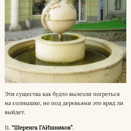
Эти существа как будто вылезли погреться
на солнышке, но под деревьями это вряд ли
выйдет.
11.
“Шеренга ГАИшников”
.