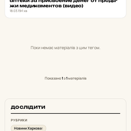
аптеки за прис­во­е­ние денег от про­да­
жи ме­ди­ка­мен­тов (видео)
18.03.19
1 хв
Поки немає матеріалів з цим тегом.
Показано
1
з
1
матеріалів
ДОСЛІДИТИ
РУБРИКИ
Новини Харкова
1