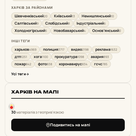
ХАРКІВ ЗА РАЙОНАМИ
Шевченківський
Київський
Немишлянський
20
13
10
Салтівський
Слобідський
Індустріальний
9
8
6
Холодногірський
Новобаварський
Основ’янський
5
4
0
ІНШІ ТЕГИ
харьков
полиция
видео
реклама
4969
3717
2198
1632
дтп
хога
прокуратура
авария
1251
1100
1098
893
пожар
фото
коронавирус
гсчс
842
838
834
785
Усі теги
ХАРКІВ НА МАПІ
30
матеріалів з геоприв'язкою
Подивитись на мапі