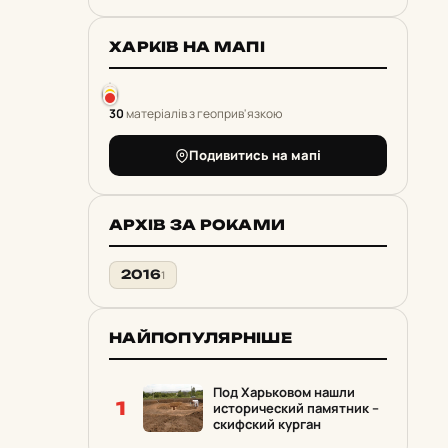
ХАРКІВ НА МАПІ
30
матеріалів з геоприв'язкою
Подивитись на мапі
АРХІВ ЗА РОКАМИ
2016
1
НАЙПОПУЛЯРНІШЕ
Под Харьковом нашли
1
исторический памятник –
скифский курган