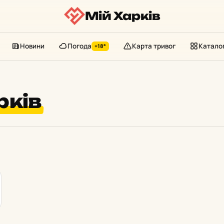
Мій Харків
Новини
Погода
Карта тривог
Катало
+18°
рків