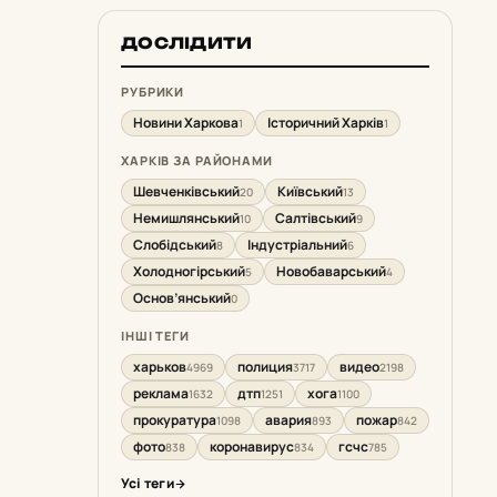
ДОСЛІДИТИ
РУБРИКИ
Новини Харкова
Історичний Харків
1
1
ХАРКІВ ЗА РАЙОНАМИ
Шевченківський
Київський
20
13
Немишлянський
Салтівський
10
9
Слобідський
Індустріальний
8
6
Холодногірський
Новобаварський
5
4
Основ’янський
0
ІНШІ ТЕГИ
харьков
полиция
видео
4969
3717
2198
реклама
дтп
хога
1632
1251
1100
прокуратура
авария
пожар
1098
893
842
фото
коронавирус
гсчс
838
834
785
Усі теги