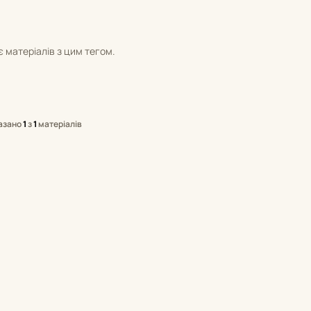
 матеріалів з цим тегом.
азано
1
з
1
матеріалів