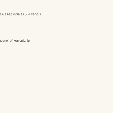
 матеріалів з цим тегом.
азано
1
з
1
матеріалів