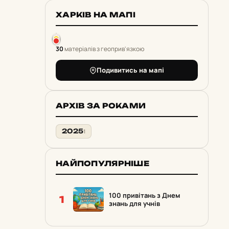
ХАРКІВ НА МАПІ
30
матеріалів з геоприв'язкою
Подивитись на мапі
АРХІВ ЗА РОКАМИ
2025
1
НАЙПОПУЛЯРНІШЕ
100 привітань з Днем
1
знань для учнів