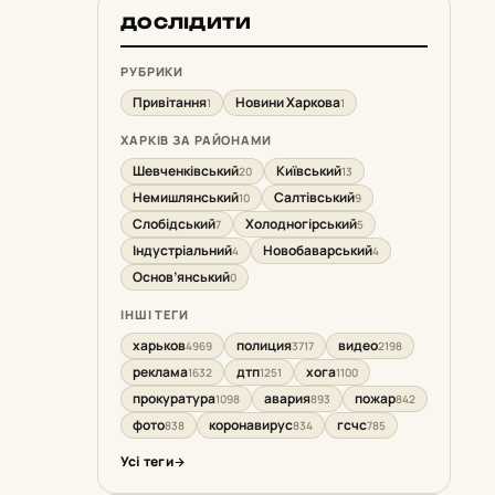
ДОСЛІДИТИ
РУБРИКИ
Привітання
Новини Харкова
1
1
ХАРКІВ ЗА РАЙОНАМИ
Шевченківський
Київський
20
13
Немишлянський
Салтівський
10
9
Слобідський
Холодногірський
7
5
Індустріальний
Новобаварський
4
4
Основ’янський
0
ІНШІ ТЕГИ
харьков
полиция
видео
4969
3717
2198
реклама
дтп
хога
1632
1251
1100
прокуратура
авария
пожар
1098
893
842
фото
коронавирус
гсчс
838
834
785
Усі теги