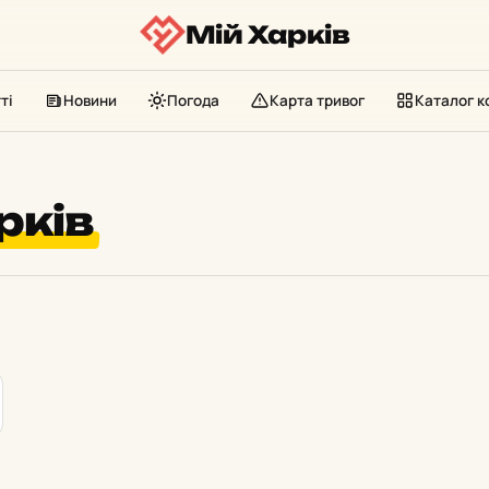
Мій Харків
ті
Новини
Погода
Карта тривог
Каталог к
рків