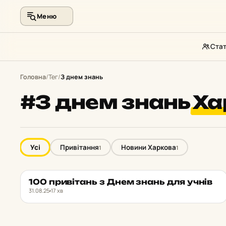
Меню
Стат
Перейти
до
Головна
/
Тег
/
З днем знань
контенту
#З днем знань
Ха
Усі
Привітання
Новини Харкова
1
1
100 при­ві­тань з Днем знань для учнів
НОВИНИ ХАРКОВА
★ ОБРАНЕ
31.08.25
17 хв