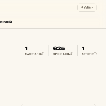
Увійти
омпаній
1
625
1
МАТЕРІАЛІВ
ПРОЧИТАНЬ
АВТОРІВ
i
i
i