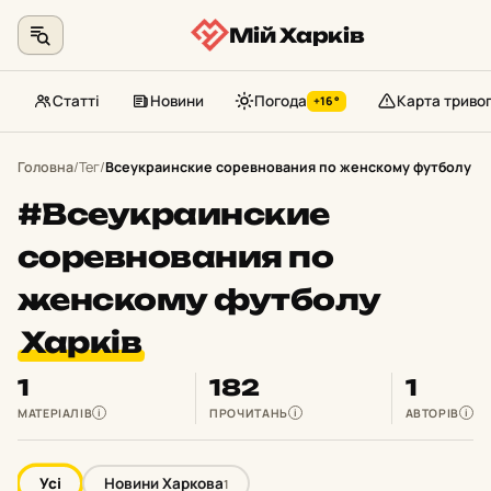
Мій Харків
Статті
Новини
Погода
Карта триво
+16°
Перейти
до
Головна
/
Тег
/
Всеукраинские соревнования по женскому футболу
контенту
#Всеукраинские
соревнования по
женскому футболу
Харків
1
182
1
МАТЕРІАЛІВ
ПРОЧИТАНЬ
АВТОРІВ
i
i
i
Усі
Новини Харкова
1