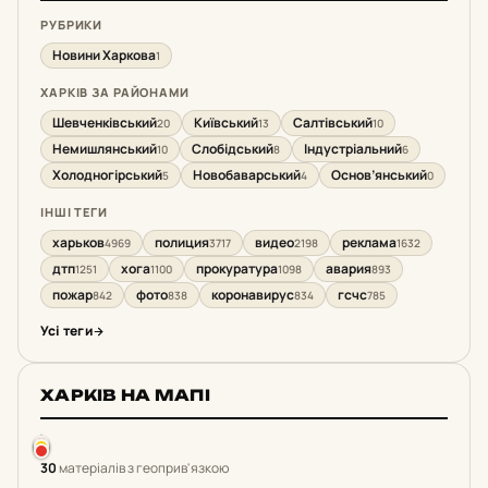
РУБРИКИ
Новини Харкова
1
ХАРКІВ ЗА РАЙОНАМИ
Шевченківський
Київський
Салтівський
20
13
10
Немишлянський
Слобідський
Індустріальний
10
8
6
Холодногірський
Новобаварський
Основ’янський
5
4
0
ІНШІ ТЕГИ
харьков
полиция
видео
реклама
4969
3717
2198
1632
дтп
хога
прокуратура
авария
1251
1100
1098
893
пожар
фото
коронавирус
гсчс
842
838
834
785
Усі теги
ХАРКІВ НА МАПІ
30
матеріалів з геоприв'язкою