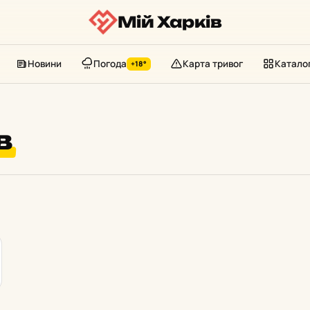
Мій Харків
Новини
Погода
Карта тривог
Катало
+18°
в