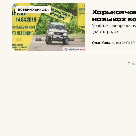
НОВИНИ ХАРКОВА
Харь­ков­чан
нав­ыках во
Учебно-тренировочные
(«Автоград»).
Олег Коваленко
12.04.19
Пок