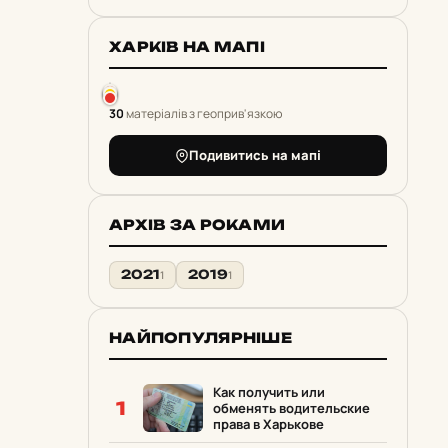
ХАРКІВ НА МАПІ
30
матеріалів з геоприв'язкою
Подивитись на мапі
АРХІВ ЗА РОКАМИ
2021
2019
1
1
НАЙПОПУЛЯРНІШЕ
Как получить или
1
обменять водительские
права в Харькове