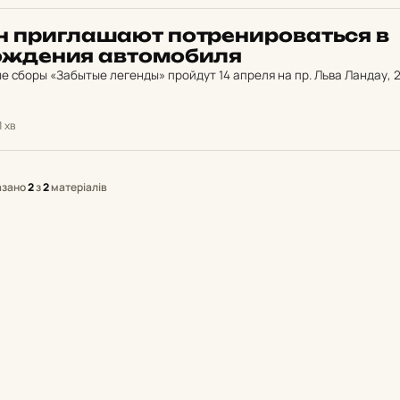
 приг­ла­ша­ют пот­ре­ни­ро­вать­ся в
ж­де­ния ав­то­мо­би­ля
 сборы «Забытые легенды» пройдут 14 апреля на пр. Льва Ландау, 
1 хв
азано
2
з
2
матеріалів