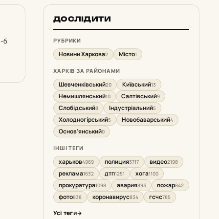
ДОСЛІДИТИ
2-б
РУБРИКИ
Новини Харкова
Місто
2
1
ХАРКІВ ЗА РАЙОНАМИ
Шевченківський
Київський
20
13
Немишлянський
Салтівський
10
9
Слобідський
Індустріальний
8
5
Холодногірський
Новобаварський
5
4
Основ’янський
0
ІНШІ ТЕГИ
харьков
полиция
видео
4969
3717
2198
реклама
дтп
хога
1632
1251
1100
прокуратура
авария
пожар
1098
893
842
фото
коронавирус
гсчс
838
834
785
Усі теги