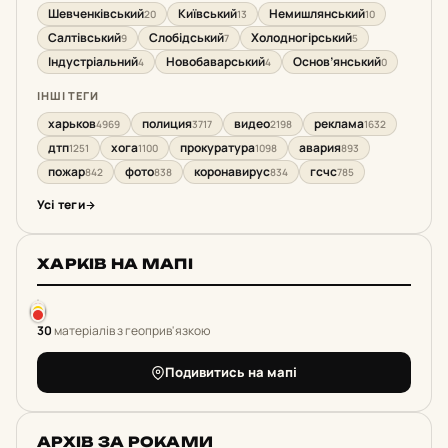
Шевченківський
Київський
Немишлянський
20
13
10
Салтівський
Слобідський
Холодногірський
9
7
5
Індустріальний
Новобаварський
Основ’янський
4
4
0
ІНШІ ТЕГИ
харьков
полиция
видео
реклама
4969
3717
2198
1632
дтп
хога
прокуратура
авария
1251
1100
1098
893
пожар
фото
коронавирус
гсчс
842
838
834
785
Усі теги
ХАРКІВ НА МАПІ
30
матеріалів з геоприв'язкою
Подивитись на мапі
АРХІВ ЗА РОКАМИ