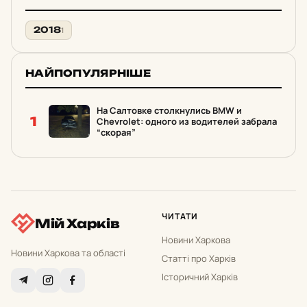
2018
1
НАЙПОПУЛЯРНІШЕ
На Салтовке столкнулись ВМW и
1
Сhevrolet: одного из водителей забрала
“скорая”
ЧИТАТИ
Мій Харків
Новини Харкова
Новини Харкова та області
Статті про Харків
Історичний Харків