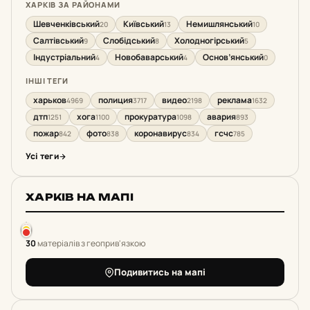
ХАРКІВ ЗА РАЙОНАМИ
Шевченківський
Київський
Немишлянський
20
13
10
Салтівський
Слобідський
Холодногірський
9
8
5
Індустріальний
Новобаварський
Основ’янський
4
4
0
ІНШІ ТЕГИ
харьков
полиция
видео
реклама
4969
3717
2198
1632
дтп
хога
прокуратура
авария
1251
1100
1098
893
пожар
фото
коронавирус
гсчс
842
838
834
785
Усі теги
ХАРКІВ НА МАПІ
30
матеріалів з геоприв'язкою
Подивитись на мапі