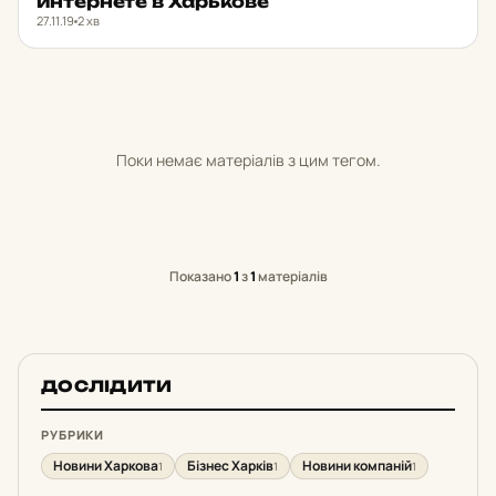
ин­тер­не­те в Харь­ко­ве
27.11.19
2 хв
Поки немає матеріалів з цим тегом.
Показано
1
з
1
матеріалів
ДОСЛІДИТИ
РУБРИКИ
Новини Харкова
Бізнес Харків
Новини компаній
1
1
1