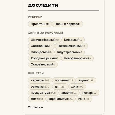
ДОСЛІДИТИ
РУБРИКИ
Привітання
Новини Харкова
1
1
ХАРКІВ ЗА РАЙОНАМИ
Шевченківський
Київський
20
13
Салтівський
Немишлянський
10
10
Слобідський
Індустріальний
8
6
Холодногірський
Новобаварський
5
4
Основ’янський
0
ІНШІ ТЕГИ
харьков
полиция
видео
4969
3717
2198
реклама
дтп
хога
1632
1251
1100
прокуратура
авария
пожар
1098
893
842
фото
коронавирус
гсчс
838
834
785
Усі теги