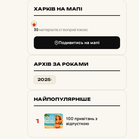
ХАРКІВ НА МАПІ
30
матеріалів з геоприв'язкою
Подивитись на мапі
АРХІВ ЗА РОКАМИ
2025
1
НАЙПОПУЛЯРНІШЕ
100 привітань з
1
відпусткою