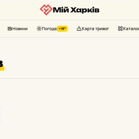
Мій Харків
Новини
Погода
Карта тривог
Катало
+18°
в