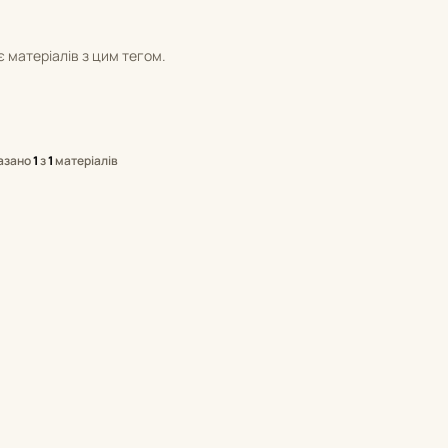
 матеріалів з цим тегом.
азано
1
з
1
матеріалів