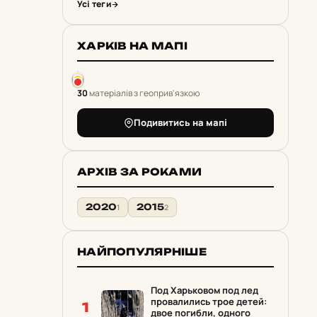
Усі теги
ХАРКІВ НА МАПІ
30
матеріалів з геоприв'язкою
Подивитись на мапі
АРХІВ ЗА РОКАМИ
2020
2015
1
2
НАЙПОПУЛЯРНІШЕ
Под Харьковом под лед
провалились трое детей:
1
двое погибли, одного