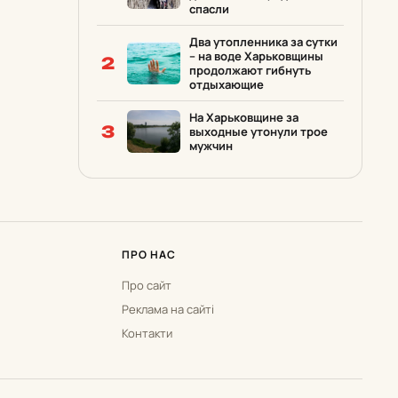
спасли
Два утопленника за сутки
– на воде Харьковщины
2
продолжают гибнуть
отдыхающие
На Харьковщине за
3
выходные утонули трое
мужчин
ПРО НАС
Про сайт
Реклама на сайті
Контакти