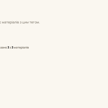
 матеріалів з цим тегом.
азано
3
з
3
матеріалів