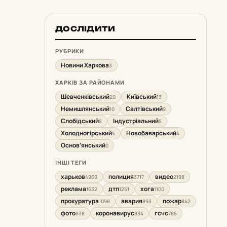
ДОСЛІДИТИ
РУБРИКИ
Новини Харкова
3
ХАРКІВ ЗА РАЙОНАМИ
Шевченківський
Київський
20
13
Немишлянський
Салтівський
10
9
Слобідський
Індустріальний
8
5
Холодногірський
Новобаварський
5
4
Основ’янський
0
ІНШІ ТЕГИ
харьков
полиция
видео
4969
3717
2198
реклама
дтп
хога
1632
1251
1100
прокуратура
авария
пожар
1098
893
842
фото
коронавирус
гсчс
838
834
785