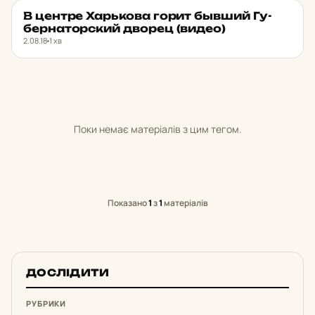
В центре Харь­ко­ва горит бывший Гу­
НОВИНИ ХАРКОВА
★ ОБРАНЕ
бер­на­тор­ский дворец (видео)
2.08.18
1 хв
Поки немає матеріалів з цим тегом.
Показано
1
з
1
матеріалів
ДОСЛІДИТИ
РУБРИКИ