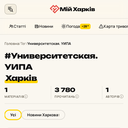
Мій Харків
Статті
Новини
Погода
Карта триво
+28°
Перейти
до
Головна
/
Тег
/
Университетская. УИПА
контенту
#Университетская.
УИПА
Харків
1
3 780
1
МАТЕРІАЛІВ
ПРОЧИТАНЬ
АВТОРІВ
i
i
i
Усі
Новини Харкова
1