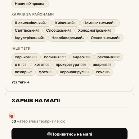
Новини Харкова
1
ХАРКІВ ЗА РАЙОНАМИ
Шевченківський
Київський
Немишлянський
20
13
10
Салтівський
Слобідський
Холодногірський
9
8
5
Індустріальний
Новобаварський
Основ’янський
4
4
0
ІНШІ ТЕГИ
харьков
полиция
видео
реклама
4969
3717
2198
1632
дтп
хога
прокуратура
авария
1251
1100
1098
893
пожар
фото
коронавирус
гсчс
842
838
834
785
Усі теги
ХАРКІВ НА МАПІ
30
матеріалів з геоприв'язкою
Подивитись на мапі