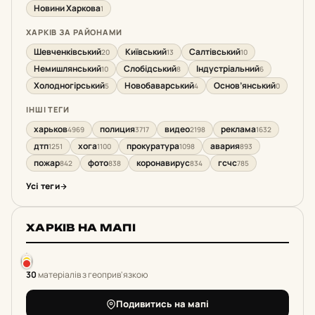
Новини Харкова
1
ХАРКІВ ЗА РАЙОНАМИ
Шевченківський
Київський
Салтівський
20
13
10
Немишлянський
Слобідський
Індустріальний
10
8
6
Холодногірський
Новобаварський
Основ’янський
5
4
0
ІНШІ ТЕГИ
харьков
полиция
видео
реклама
4969
3717
2198
1632
дтп
хога
прокуратура
авария
1251
1100
1098
893
пожар
фото
коронавирус
гсчс
842
838
834
785
Усі теги
ХАРКІВ НА МАПІ
30
матеріалів з геоприв'язкою
Подивитись на мапі