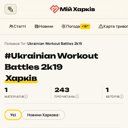
Мій Харків
Статті
Новини
Погода
Карта триво
+18°
Перейти
до
Головна
/
Тег
/
Ukrainian Workout Battles 2k19
контенту
#Ukrainian Workout
Battles 2k19
Харків
1
243
1
МАТЕРІАЛІВ
ПРОЧИТАНЬ
АВТОРІВ
i
i
i
Усі
Новини Харкова
1