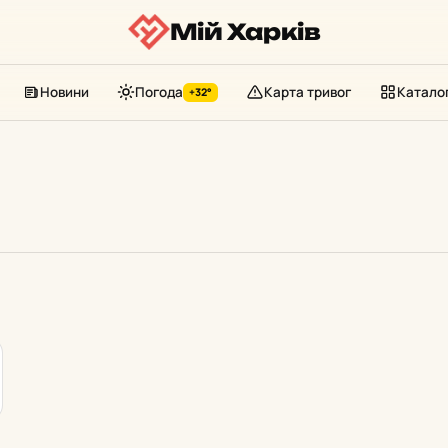
Мій Харків
Новини
Погода
Карта тривог
Катало
+32°