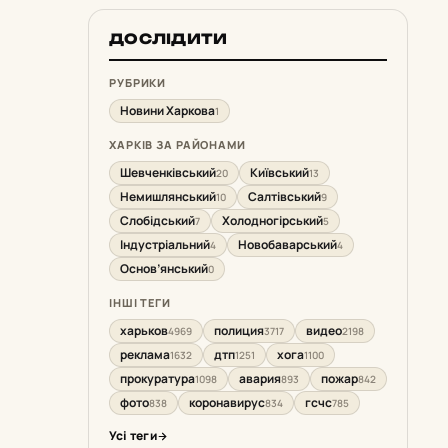
ДОСЛІДИТИ
РУБРИКИ
Новини Харкова
1
ХАРКІВ ЗА РАЙОНАМИ
Шевченківський
Київський
20
13
Немишлянський
Салтівський
10
9
Слобідський
Холодногірський
7
5
Індустріальний
Новобаварський
4
4
Основ’янський
0
ІНШІ ТЕГИ
харьков
полиция
видео
4969
3717
2198
реклама
дтп
хога
1632
1251
1100
прокуратура
авария
пожар
1098
893
842
фото
коронавирус
гсчс
838
834
785
Усі теги