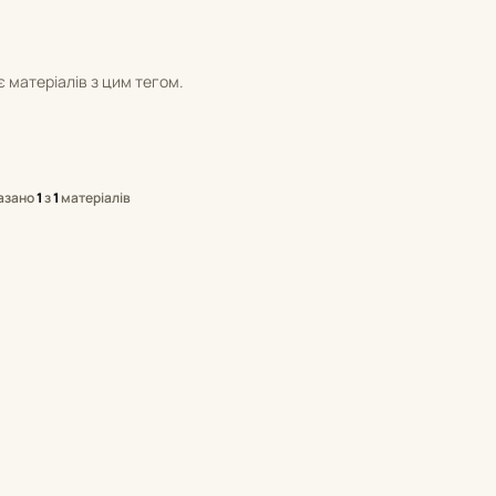
 матеріалів з цим тегом.
азано
1
з
1
матеріалів