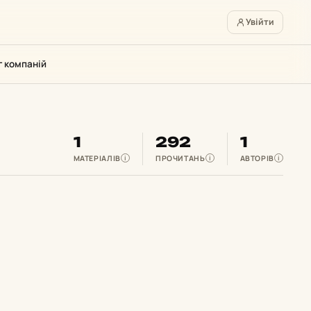
Увійти
г компаній
1
292
1
МАТЕРІАЛІВ
ПРОЧИТАНЬ
АВТОРІВ
i
i
i