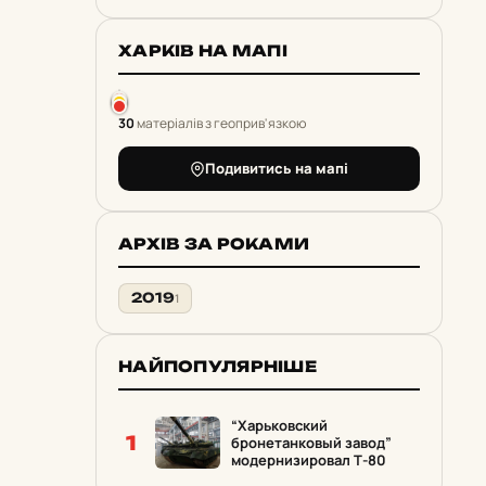
ХАРКІВ НА МАПІ
30
матеріалів з геоприв'язкою
Подивитись на мапі
АРХІВ ЗА РОКАМИ
2019
1
НАЙПОПУЛЯРНІШЕ
“Харьковский
1
бронетанковый завод”
модернизировал Т-80