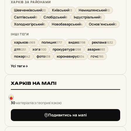
ХАРКІВ ЗА РАЙОНАМИ
Шевченківський
Київський
Немишлянський
20
13
10
Салтівський
Слобідський
Індустріальний
9
8
5
Холодногірський
Новобаварський
Основ’янський
5
4
0
ІНШІ ТЕГИ
харьков
полиция
видео
реклама
4969
3717
2198
1632
дтп
хога
прокуратура
авария
1251
1100
1098
893
пожар
фото
коронавирус
гсчс
842
838
834
785
Усі теги
ХАРКІВ НА МАПІ
30
матеріалів з геоприв'язкою
Подивитись на мапі