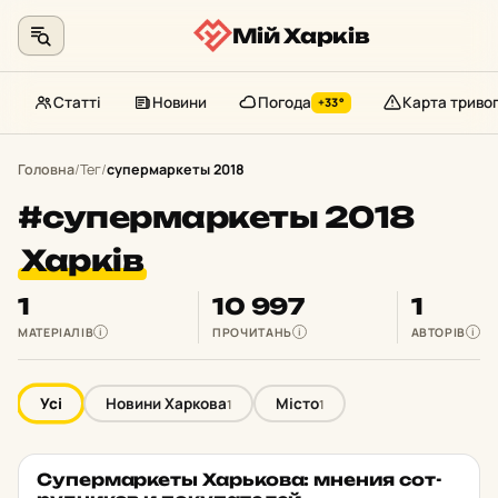
Мій Харків
Статті
Новини
Погода
Карта триво
+33°
Перейти
до
Головна
/
Тег
/
супермаркеты 2018
контенту
#супермаркеты 2018
Харків
1
10 997
1
МАТЕРІАЛІВ
ПРОЧИТАНЬ
АВТОРІВ
i
i
i
Усі
Новини Харкова
Місто
1
1
Су­пер­мар­кеты Харь­ко­ва: мнения сот­
МІСТО
★ ОБРАНЕ