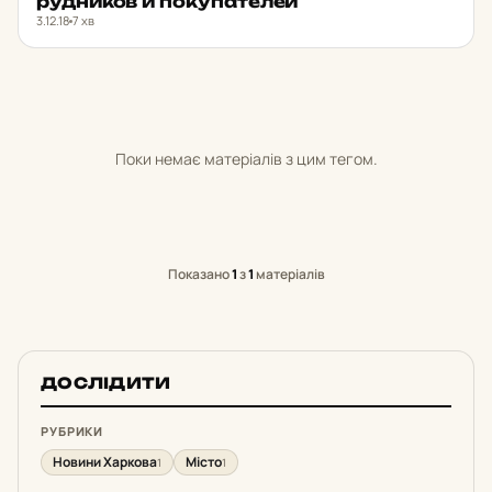
руд­ни­ков и по­ку­па­те­лей
3.12.18
7 хв
Поки немає матеріалів з цим тегом.
Показано
1
з
1
матеріалів
ДОСЛІДИТИ
РУБРИКИ
Новини Харкова
Місто
1
1