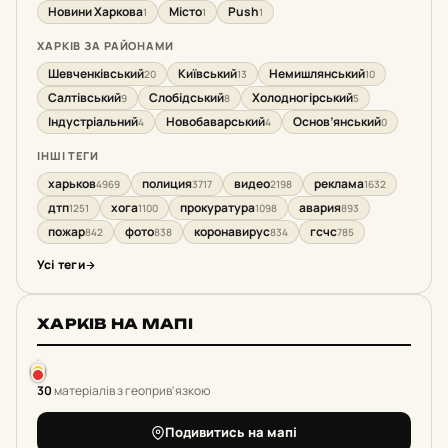
Новини Харкова
Місто
Push
1
1
1
ХАРКІВ ЗА РАЙОНАМИ
Шевченківський
Київський
Немишлянський
20
13
10
Салтівський
Слобідський
Холодногірський
9
8
5
Індустріальний
Новобаварський
Основ’янський
4
4
0
ІНШІ ТЕГИ
харьков
полиция
видео
реклама
4969
3717
2198
1632
дтп
хога
прокуратура
авария
1251
1100
1098
893
пожар
фото
коронавирус
гсчс
842
838
834
785
Усі теги
ХАРКІВ НА МАПІ
30
матеріалів з геоприв'язкою
Подивитись на мапі