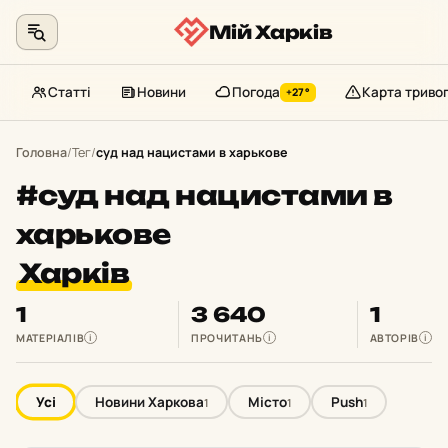
Мій Харків
Статті
Новини
Погода
Карта триво
+27°
Перейти
до
Головна
/
Тег
/
суд над нацистами в харькове
контенту
#суд над нацистами в
харькове
Харків
1
3 640
1
МАТЕРІАЛІВ
ПРОЧИТАНЬ
АВТОРІВ
i
i
i
Усі
Новини Харкова
Місто
Push
1
1
1