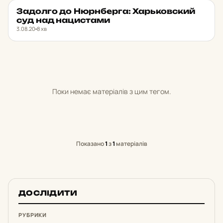
За­дол­го до Нюр­нбер­га: Харь­ков­ский
PUSH
★ ОБРАНЕ
суд над на­цис­та­ми
3.08.20
8 хв
Поки немає матеріалів з цим тегом.
Показано
1
з
1
матеріалів
ДОСЛІДИТИ
РУБРИКИ