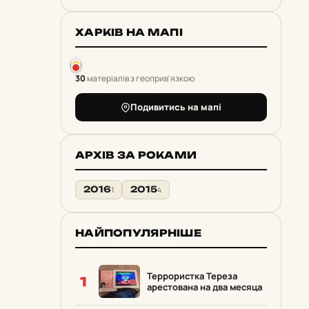
ХАРКІВ НА МАПІ
30
матеріалів з геоприв'язкою
Подивитись на мапі
АРХІВ ЗА РОКАМИ
2016
2015
1
4
НАЙПОПУЛЯРНІШЕ
Террористка Тереза
1
арестована на два месяца