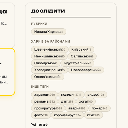
ца
ДОСЛІДИТИ
«По
РУБРИКИ
Новини Харкова
5
ХАРКІВ ЗА РАЙОНАМИ
Шевченківський
Київський
20
13
Немишлянський
Салтівський
10
9
­
Слобідський
Індустріальний
8
5
Холодногірський
Новобаварський
5
4
нным
Основ’янський
0
ный
ІНШІ ТЕГИ
харьков
полиция
видео
4969
3717
2198
реклама
дтп
хога
1632
1251
1100
прокуратура
авария
пожар
1098
893
842
фото
коронавирус
гсчс
838
834
785
Усі теги