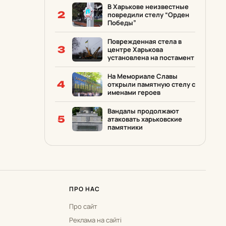
В Харькове неизвестные
2
повредили стелу “Орден
Победы”
Поврежденная стела в
3
центре Харькова
установлена на постамент
На Мемориале Славы
4
открыли памятную стелу с
именами героев
Вандалы продолжают
5
атаковать харьковские
памятники
ПРО НАС
Про сайт
Реклама на сайті